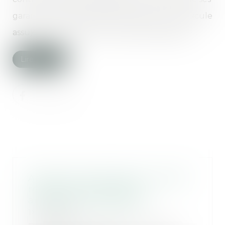
garanties, les dommages causés par tout véhicule
assujetti à l’assurance automobile obligatoire...
Lire la suite
Assurance construction : pas de
retour en arrière après
acceptation de garantie
18/04/2025