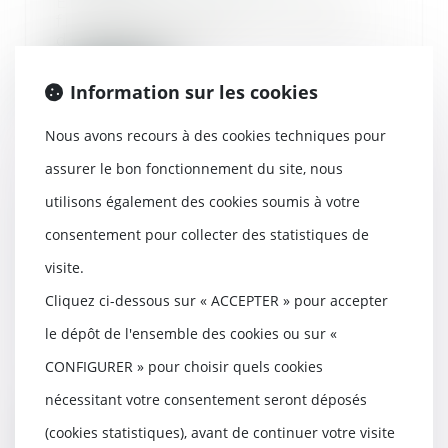
En matière d’assurance, il est
fréquent, lors de la survenance
d’un dommage q...
Lire la suite
Information sur les cookies
Nous avons recours à des cookies techniques pour
assurer le bon fonctionnement du site, nous
utilisons également des cookies soumis à votre
Maladie professionnelle et
consentement pour collecter des statistiques de
compte spécial : l’employeur doit
prouver le lien avec d'autres
visite.
employeurs, pas seulement
Cliquez ci-dessous sur « ACCEPTER » pour accepter
d'autres établissements
18/04/2025
le dépôt de l'ensemble des cookies ou sur «
Lorsqu’un employeur que les
CONFIGURER » pour choisir quels cookies
coûts liés à une maladie
professionnelle soient i...
nécessitant votre consentement seront déposés
(cookies statistiques), avant de continuer votre visite
Lire la suite