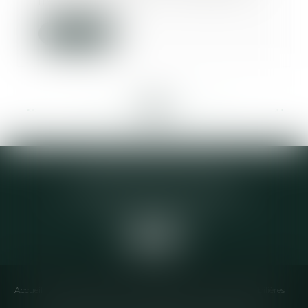
incontourna...
Lire la suite
<<
<
...
31
32
33
34
35
36
37
...
>
>>
Elodie CHOMETTE Avocat
95 Place de l’Europe, 2ème étage
73200 ALBERTVILLE
Accueil
Cabinet
Équipe
Compétences
Annonces immobilières