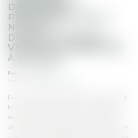
DERNIÈRES
PRÉCISIONS SUR LA
NOTION
D’IMPLICATION DU
VÉHICULE TERRESTRE
À MOTEUR
Publié le :
18/04/2025
Source :
www.lemag-juridique.com
Dans cette affaire, la gendarmerie nationale avait
loué, auprès d’un bailleur privé, un logement
situé hors caserne attribué à un gendarme. Ce
dernier avait souscrit auprès d’une assurance, un
contrat multirisque habitation qui excluait, de ses