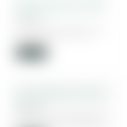
Quelles utilisations du logement
sont autorisées dans un bail de
location ?
15/04/2025
Dans le cadre d’un bail soumis à
la loi du 6 juillet 1989, la loi
prévoit que...
Lire la suite
L'indice des loyers commerciaux
(ILC) : un repère pour l'évolution
des loyers
15/04/2025
L'indice ILC, ou indice des loyers
commerciaux, est un indicateur