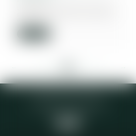
20/08/2020
L'exercice de certaines activités
professionnelles peut comporter
de sérieux...
Lire la suite
<<
<
...
228
229
230
231
232
233
234
...
>
>>
Elodie CHOMETTE Avocat
95 Place de l’Europe, 2ème étage
73200 ALBERTVILLE