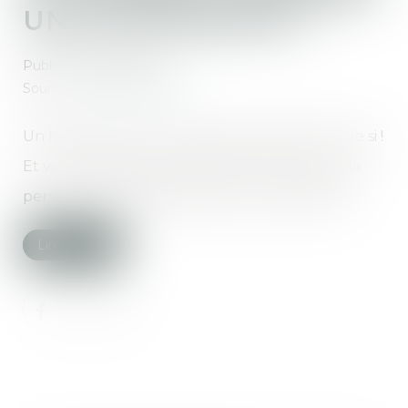
UNE SUCCESSION ?
Publié le :
27/08/2020
Source :
www.moneyvox.fr
Un héritage, ça ne se refuse pas ? Bien sûr que si !
Et vous avez même intérêt à le faire lorsque la
personne décédée a laissé de lourdes dettes...
Lire la suite