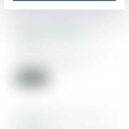
Effectivité de l'étude
géotechnique préalable à la
vente de terrain à bâtir
21/08/2020
Afin de lutter contre les risques
liés au phénomène de
mouvement de terrain d...
Lire la suite
Que prévoit la loi pour le non-
port des EPI ?