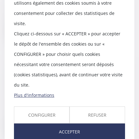
utilisons également des cookies soumis à votre
Le premier septembre, de
nouvelles mesures sanitaires
consentement pour collecter des statistiques de
devront être mises en p...
visite.
Lire la suite
Cliquez ci-dessous sur « ACCEPTER » pour accepter
le dépôt de l'ensemble des cookies ou sur «
CONFIGURER » pour choisir quels cookies
nécessitant votre consentement seront déposés
Copropriété : le vice de
(cookies statistiques), avant de continuer votre visite
construction doit être distingué
du défaut de livraison conforme
du site.
25/08/2020
Plus d'informations
Attention aux arguments
invoqués en cas de préjudice
résultant d’une insuffis...
CONFIGURER
REFUSER
Lire la suite
ACCEPTER