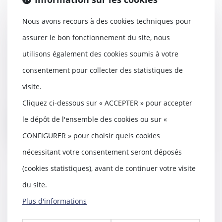
Nous avons recours à des cookies techniques pour
Donation au personnel salarié
assurer le bon fonctionnement du site, nous
d’une entreprise : relèvement de
utilisons également des cookies soumis à votre
l’abattement
consentement pour collecter des statistiques de
28/03/2024
La loi de finances pour 2024 a
visite.
relevé à 500.000 €, le montant
Cliquez ci-dessous sur « ACCEPTER » pour accepter
de l’abattement...
le dépôt de l'ensemble des cookies ou sur «
Lire la suite
CONFIGURER » pour choisir quels cookies
nécessitant votre consentement seront déposés
(cookies statistiques), avant de continuer votre visite
du site.
Contestation d’une perquisition :
la qualité d’associé est
Plus d'informations
insuffisante