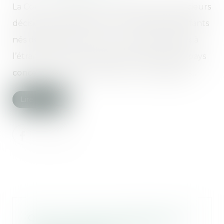
La Cour de cassation a pris position, dans plusieurs
décisions du 5 juillet 2017, sur la filiation d’enfants
nés de gestations pour autrui (GPA) réalisées à
l’étranger. L’acte de naissance établi dans le pays
concerné peut être transcrit sur les registres...
Lire la suite
QPC : huis clos à la demande de