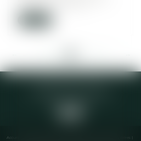
d’engager une réform...
Lire la suite
<<
<
...
357
358
359
360
361
362
363
...
>
>>
Elodie CHOMETTE Avocat
95 Place de l’Europe, 2ème étage
73200 ALBERTVILLE
Accueil
Cabinet
Équipe
Compétences
Annonces immobilières