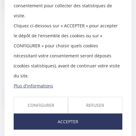
Lire la suite
consentement pour collecter des statistiques de
visite.
Cliquez ci-dessous sur « ACCEPTER » pour accepter
le dépôt de l'ensemble des cookies ou sur «
Mineur mis en examen : mesures
CONFIGURER » pour choisir quels cookies
de restriction de liberté | service-
public.fr
nécessitant votre consentement seront déposés
25/07/2017
(cookies statistiques), avant de continuer votre visite
Au cours d'une enquête, un
du site.
mineur d'au moins 13 ans peut
être soumis à divers...
Plus d'informations
Lire la suite
CONFIGURER
REFUSER
ACCEPTER