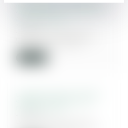
Un locataire a-t-il droit à une
indemnisation si l’ascenseur de
son immeuble est en panne ? |
Actualités Seloger
25/07/2017
Vous êtes locataire dans un
immeuble en copropriété et
l’ascenseur est en pan...
Lire la suite
La garde des Sceaux souhaite
engager une réforme de la
procédure pénale
24/07/2017
La garde des Sceaux Nicole
Belloubet affirme son souhait