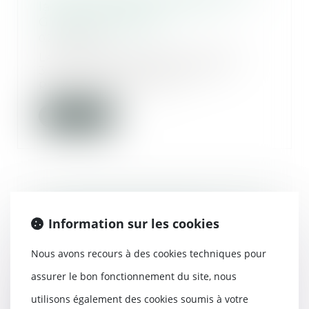
la victime partie civile - La
Gazette du Palais
02/08/2017
Le troisième alinéa de l'article
306 du Code de procédure
pénale, dans sa réd...
Lire la suite
Le Conseil d'Etat valide le Permis
d'aménager - BATIACTU
Information sur les cookies
26/07/2017
Nous avons recours à des cookies techniques pour
Le décret du 27 février 2017
instaurant le Permis d'aménager,
assurer le bon fonctionnement du site, nous
issu de la loi...
utilisons également des cookies soumis à votre