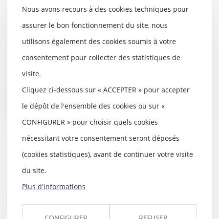
commercial doit être fixé à la
Nous avons recours à des cookies techniques pour
valeur locative, Fiscalité et droit
des entreprises - Les Echos
assurer le bon fonctionnement du site, nous
Business
utilisons également des cookies soumis à votre
15/09/2017
consentement pour collecter des statistiques de
Le locataire peut obtenir une
baisse du loyer… en invoquant
visite.
une amélioration...
Cliquez ci-dessous sur « ACCEPTER » pour accepter
Lire la suite
le dépôt de l'ensemble des cookies ou sur «
CONFIGURER » pour choisir quels cookies
nécessitant votre consentement seront déposés
(cookies statistiques), avant de continuer votre visite
Infastructures : faut-il faire revoir
du site.
la réglementation du bruit en
France ? - Le Moniteur
Plus d'informations
14/09/2017
Le maître d’ouvrage d’une
CONFIGURER
REFUSER