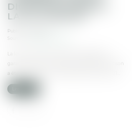
DIGNITÉ EN PRISON :
LA LOI PUBLIÉE
Publié le :
22/04/2021
Source :
www.dalloz-actualite.fr
La loi n° 2021-403 du 8 avril 2021 tendant à
garantir le droit au respect de la dignité en prison
a été publiée au Journal officiel du 9 avril 2021...
Lire la suite