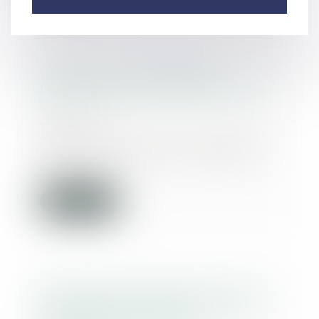
Chute d’un échafaudage :
l’entrepreneur de BTP fautif, est-
il
28/04/2021
José R. P., exerçant la profession
d'artisan peintre, a été victime
d'un acci...
Lire la suite
Responsabilité médicale du fait
des produits défectueux : des