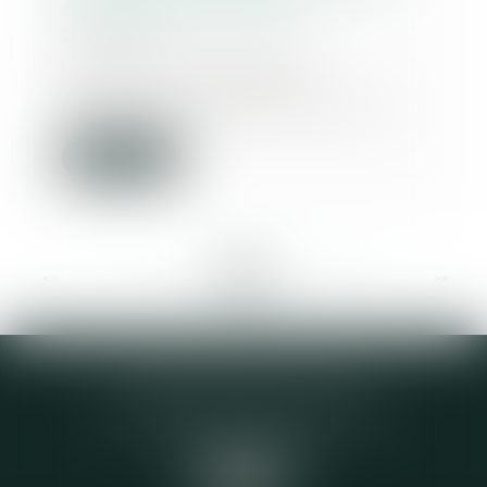
conditions restrictives
21/04/2021
La pose d’une prothèse
défectueuse engage la
responsabilité de son fabricant...
Lire la suite
<<
<
...
198
199
200
201
202
203
204
...
>
>>
Elodie CHOMETTE Avocat
95 Place de l’Europe, 2ème étage
73200 ALBERTVILLE