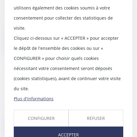
28/04/2021
utilisons également des cookies soumis à votre
Une entreprise de mécanique qui
consentement pour collecter des statistiques de
louait un local causait des
troubles de voisi...
visite.
Cliquez ci-dessous sur « ACCEPTER » pour accepter
Lire la suite
le dépôt de l'ensemble des cookies ou sur «
CONFIGURER » pour choisir quels cookies
nécessitant votre consentement seront déposés
(cookies statistiques), avant de continuer votre visite
Votre héritage a disparu, que
pouvez-vous faire ?
du site.
28/04/2021
Plus d'informations
L’héritage que vous pensiez
toucher ne vous est pas revenu,
parce que l’argen...
CONFIGURER
REFUSER
Lire la suite
ACCEPTER