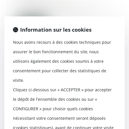
La prise de clichés
photographiques, qui n’ont pas
été recueillis de manière...
Lire la suite
Information sur les cookies
Nous avons recours à des cookies techniques pour
assurer le bon fonctionnement du site, nous
utilisons également des cookies soumis à votre
Dispositif antirapprochement : la
mesure n’est pas justifiée à
consentement pour collecter des statistiques de
défaut de lien entre l’infraction
visite.
de destruction de bien d’autrui
en raison du lien conjugal
Cliquez ci-dessous sur « ACCEPTER » pour accepter
08/06/2023
le dépôt de l'ensemble des cookies ou sur «
Dans l’affaire portée devant la
chambre criminelle de la Cour de
CONFIGURER » pour choisir quels cookies
cassation le...
nécessitant votre consentement seront déposés
Lire la suite
(cookies statistiques), avant de continuer votre visite