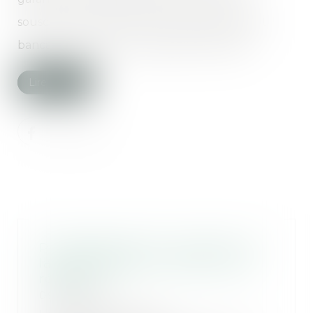
souscrite, sous la forme d’un cautionnement
bancaire auprès d’un organisme financier...
Lire la suite
Photographies d’un suspect sur
la voie publique : souriez, c’est
régulier !
09/06/2023