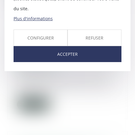
du site.
Plus d'informations
En l’absence de preuve d’une
CONFIGURER
REFUSER
anomalie, l’atteinte portée par un
chirurgien en accomplissant son
ACCEPTER
geste chirurgical relève de l’aléa
thérapeutique
08/06/2023
Dans cette affaire, après avoir
subi une réparation de la coiffe
associée à u...
Lire la suite