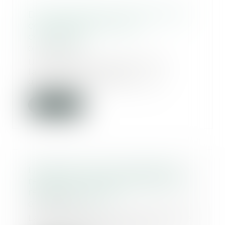
De la prescription de l’action en
constatation d’un bail
commercial
07/06/2023
Une indivision, aux droits de
laquelle est venu un
groupement forestier, avai...
Lire la suite
La filiation par reconnaissance
repose sur une présomption de
réalité biologique
07/06/2023
La reconnaissance est l’acte libre