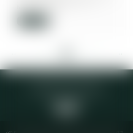
et volontaire par lequel un
homme ou une f...
Lire la suite
<<
<
...
110
111
112
113
114
115
116
...
>
>>
Elodie CHOMETTE Avocat
95 Place de l’Europe, 2ème étage
73200 ALBERTVILLE
Accueil
Cabinet
Équipe
Compétences
Annonces immobilières