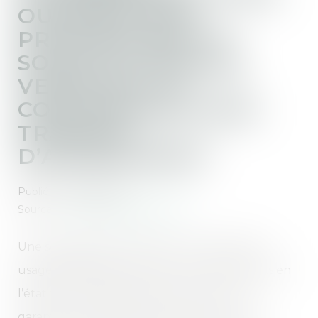
OUVRAGE DOIT
PROUVER QUE LE
SOLDE DU PRIX DE
VENTE EST LA
CONTREPARTIE DES
TRAVAUX
D’ACHÈVEMENT
Publié le :
07/06/2023
Source :
www.lemag-juridique.com
Une société a fait construire un immeuble à
usage d’habitation dont elle a vendu des lots en
l’état futur d’achèvement à une SCI. Une
garantie extrinsèque d’achèvement a été