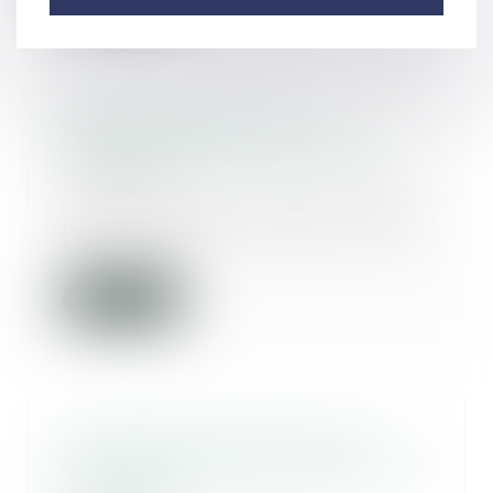
Brèves précisions sur la
responsabilité des architectes
16/09/2020
Cet arrêt rendu le 19 mars 2020
par la troisième chambre civile de
la Cour de...
Lire la suite
Un logement vendu avant le
divorce n’est pas soumis au droit
de partage