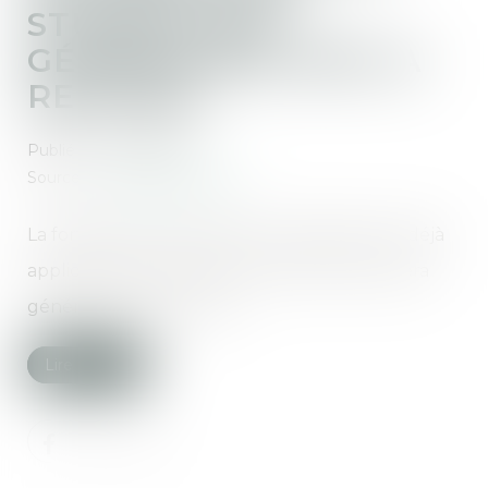
STUPÉFIANTS G
ÉNÉRALISÉE DÈS LA R
ENTRÉE
Publié le :
10/09/2020
Source :
www.lepetitjuriste.fr
La forfaitisation des délits de stupéﬁants est déjà
appliquée à Marseille, Lille et Rennes. Elle sera
généralisée à la rentrée...
Lire la suite