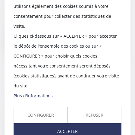
droits
utilisons également des cookies soumis à votre
17/09/2020
consentement pour collecter des statistiques de
Une personne qui est
soupçonnée d'avoir commis un
visite.
crime ou un délit peut être...
Cliquez ci-dessous sur « ACCEPTER » pour accepter
Lire la suite
le dépôt de l'ensemble des cookies ou sur «
CONFIGURER » pour choisir quels cookies
nécessitant votre consentement seront déposés
(cookies statistiques), avant de continuer votre visite
Logement squatté : quels recours
du site.
pour les propriétaires ?
Plus d'informations
16/09/2020
L’Église Saint-Bernard à Paris, le
59 de la rue de Rivoli toujours à
CONFIGURER
REFUSER
Paris, l...
Lire la suite
ACCEPTER