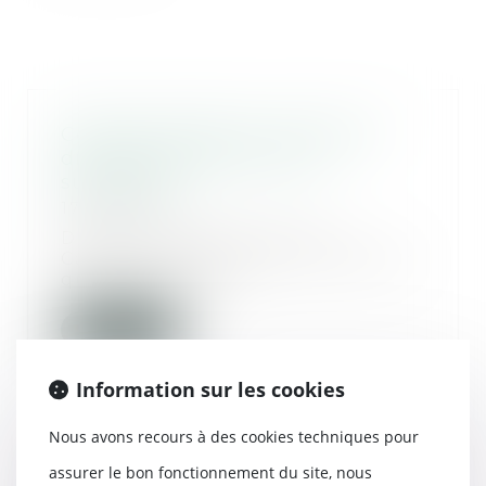
Certains héritiers n’ont pas le
droit de renoncer à une
succession
17/09/2020
Dans un arrêt, la Cour de
Cassation rappelle qu’un héritier
qui se serait ren...
Lire la suite
Information sur les cookies
Nous avons recours à des cookies techniques pour
Garde à vue : principe, durée et
assurer le bon fonctionnement du site, nous