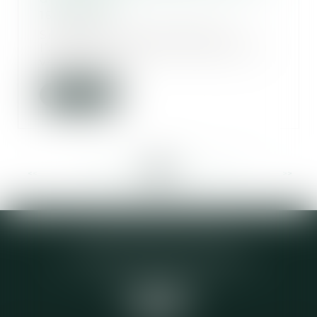
16/09/2020
Si les époux se répartissent
l’argent recueilli à la suite de la
vente de leu...
Lire la suite
<<
<
...
225
226
227
228
229
230
231
...
>
>>
Elodie CHOMETTE Avocat
95 Place de l’Europe, 2ème étage
73200 ALBERTVILLE