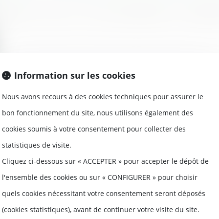
mbreux recours, votre propriétaire ne respec
Information sur les cookies
Nous avons recours à des cookies techniques pour assurer le
 de plus en plus sévères dans les affaires de
bon fonctionnement du site, nous utilisons également des
cookies soumis à votre consentement pour collecter des
statistiques de visite.
 spectaculaire. Entre 2000 et 2012, le nombre
 à...
Cliquez ci-dessous sur « ACCEPTER » pour accepter le dépôt de
l'ensemble des cookies ou sur « CONFIGURER » pour choisir
quels cookies nécessitant votre consentement seront déposés
(cookies statistiques), avant de continuer votre visite du site.