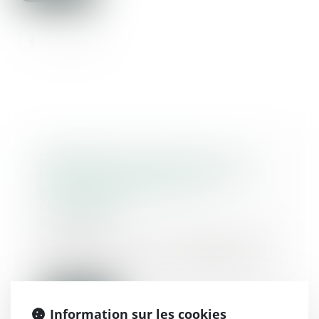
Détachement judiciaire : les
magistrats peuvent participer
aux délibérés sans voix
consultative
11/04/2025
En l’espèce, la cour d’assises avait
déclaré un accusé coupable, le
condamnan...
Lire la suite
Information sur les cookies