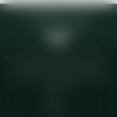
Elodie CHOMETTE Avocat
95 Place de l’Europe, 2ème étage
73200 ALBERTVILLE
Accueil
Cabinet
Équipe
Compétences
Annonces immobilières
Liens utiles
Honoraires
Actualités
Contactez-nous
Politique de cookies
Politique de confidentialité
Mentions légales
Plan du site
Articles
Septeo
Digital &
Services ©