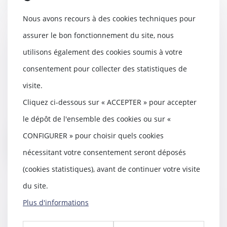
Nous avons recours à des cookies techniques pour
assurer le bon fonctionnement du site, nous
utilisons également des cookies soumis à votre
Le droit de retour légal se
transmet aux héritiers de
consentement pour collecter des statistiques de
l’ascendant donateur
visite.
10/04/2025
Cliquez ci-dessous sur « ACCEPTER » pour accepter
Le droit de retour légal permet à
un ascendant donateur de
le dépôt de l'ensemble des cookies ou sur «
récupérer les bien...
CONFIGURER » pour choisir quels cookies
Lire la suite
nécessitant votre consentement seront déposés
(cookies statistiques), avant de continuer votre visite
du site.
Plus d'informations
Passoires thermiques : le Sénat
assouplit les interdictions de