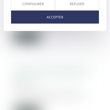
mises en location
CONFIGURER
REFUSER
09/04/2025
Le Sénat a voté un
ACCEPTER
assouplissement de l’interdiction
de location des passoire...
Lire la suite
L’exercice du droit d’option n’est
soumis à aucune condition de
forme !
08/04/2025
L’article L. 145-9 du Code de
commerce impose au bailleur,
lorsqu’il délivre...