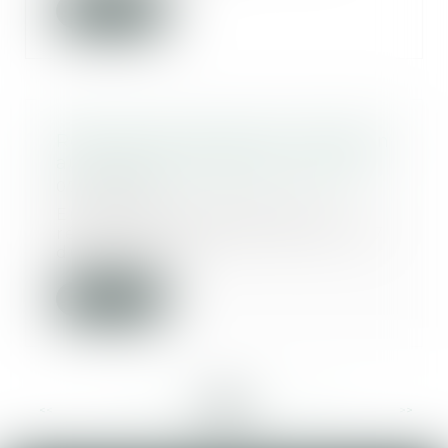
Lire la suite
Recel de communauté : attention
aux cessions d’actions à vil prix
07/04/2025
En matière de liquidation du
régime matrimonial, l’article 1477
du Code civil...
Lire la suite
<<
<
...
32
33
34
35
36
37
38
...
>
>>