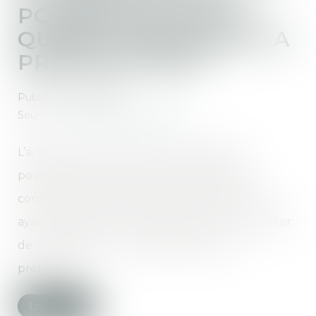
POSSESSION D’ÉTAT :
QUAND COMMENCE LA
PRESCRIPTION ?
Publié le :
14/04/2025
Source :
www.lemag-juridique.com
L’article 330 du Code civil prévoit que la
possession d’état peut être judiciairement
constatée à la demande de toute personne y
ayant intérêt, dans un délai de dix ans à compter
de sa cessation ou du décès du parent
prétendu...
Lire la suite