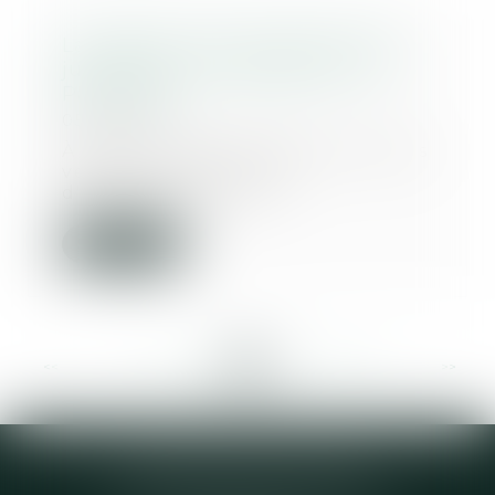
La Véfa est mieux garantie dès
juillet 2016 - Achat-Vente - Le
Particulier
05/04/2016
À partir de juillet 2016, toutes les
ventes en l'état futur
d'achèvement sero...
Lire la suite
<<
<
...
403
404
405
406
407
408
409
...
>
>>
Elodie CHOMETTE Avocat