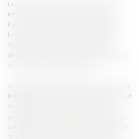
Les parcours de vie évoluent mais demeurent
très liés aux sexes. Et à l’arrivée, ce sont les
femmes qui y perdent. C’est la conclusion que
l’on est tenté de tirer d’une étude inédite, «
Couples et familles », publiée mercredi 16
décembre par l’Institut national de la statistique
et des études économiques (Insee).
Ce travail permet de se pencher plus avant sur la
fragilisation des unions, un phénomène qui prend
de l’ampleur et qui se traduit par une part
grandissante de familles monoparentales. Celles-
ci représentent 20 % des familles en 2011, contre
16 % en 1999. Une tendance que l’on observe