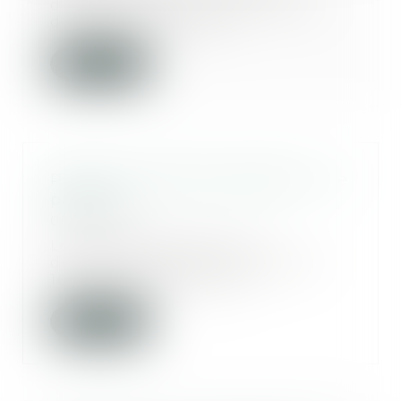
d’euros : voilà ce que le Fonds
d’indemnisation des...
Lire la suite
Pension alimentaire garantie - Le
parisien
05/04/2016
Les mères séparées sont
désormais assurées de toucher
104,75 € de pension ali...
Lire la suite