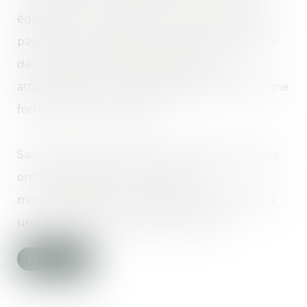
également à l’échelle de l’Europe, même si les
pays de l’Est conservent, par exemple, des taux
de monoparentalité faibles, signe d’un
attachement aux normes traditionnelles et d’une
forte emprise de la religion.
Sans surprise, en France, ce sont les femmes qui
ont la charge de 85 % des familles
monoparentales, une situation qui les expose à
un risque de pauvreté plus important...
Lire la suite