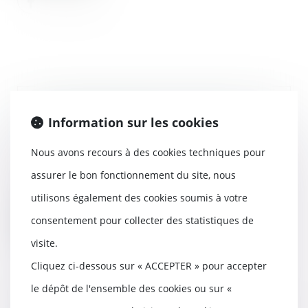
Faire les bons choix locatifs - Les
Information sur les cookies
Echos Patrimoine
13/04/2016
Nous avons recours à des cookies techniques pour
Libre ou occupé ? Meublé ou
assurer le bon fonctionnement du site, nous
vide ? Quelle est la meilleure
formule pour renta...
utilisons également des cookies soumis à votre
consentement pour collecter des statistiques de
Lire la suite
visite.
Cliquez ci-dessous sur « ACCEPTER » pour accepter
le dépôt de l'ensemble des cookies ou sur «