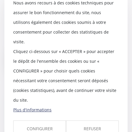
Nous avons recours à des cookies techniques pour
Accident du travail ou de trajet
assurer le bon fonctionnement du site, nous
causé par un tiers : pourquoi
faut-il le déclarer ?
utilisons également des cookies soumis à votre
02/05/2023
consentement pour collecter des statistiques de
Lorsque l'un de vos salariés est
visite.
victime d'un accident du travail
ou de traje...
Cliquez ci-dessous sur « ACCEPTER » pour accepter
le dépôt de l'ensemble des cookies ou sur «
Lire la suite
CONFIGURER » pour choisir quels cookies
nécessitant votre consentement seront déposés
(cookies statistiques), avant de continuer votre visite
Pourquoi les professionnels de
du site.
santé consultés vérifient
Plus d'informations
l'identité de leurs patients ?
27/04/2023
Lors du parcours de santé, les
CONFIGURER
REFUSER