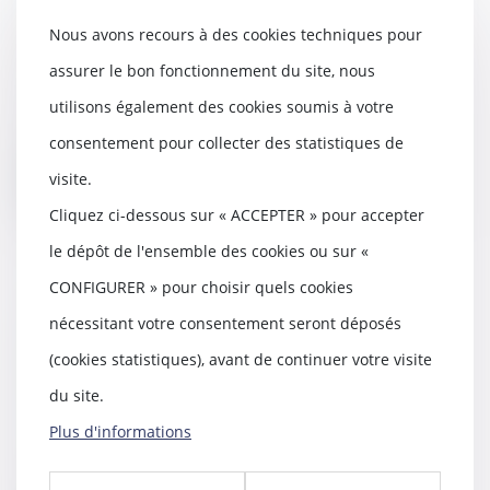
verser 1 000 € à chaque
plaignant
Nous avons recours à des cookies techniques pour
08/07/2020
assurer le bon fonctionnement du site, nous
La Cour d’appel de Lyon a
utilisons également des cookies soumis à votre
reconnu ce jeudi que Merck avait
commis «une faute»...
consentement pour collecter des statistiques de
visite.
Lire la suite
Cliquez ci-dessous sur « ACCEPTER » pour accepter
le dépôt de l'ensemble des cookies ou sur «
CONFIGURER » pour choisir quels cookies
Demande de statut de témoin
nécessitant votre consentement seront déposés
assisté : régime de la saisine
(cookies statistiques), avant de continuer votre visite
directe de la chambre de
l’instruction
du site.
02/07/2020
Plus d'informations
La personne mise en examen ne
dispose, après que lui a été