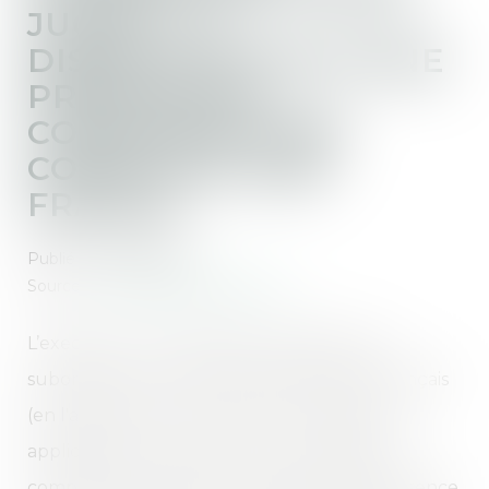
JUGÉE : LA
DISSIMULATION D’UNE
PRESTATION
COMPENSATOIRE
CONSTITUE UNE
FRAUDE
Publié le :
20/05/2025
Source :
www.lemag-juridique.com
L’exequatur d’une décision étrangère est
subordonné, en droit international privé français
(en l'absence de convention ou règlement
applicable), à la réunion de trois conditions :
compétence indirecte du juge étranger, absence