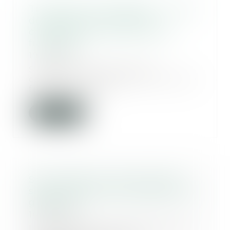
Travail forcé à l’étranger : la Cour
de cassation confirme la
compétence des juridictions
françaises
19/05/2025
S’agissant des infractions
commises en dehors du territoire
français, la pour...
Lire la suite
Sous-traitance : pas de nullité
sans manquement préalable aux
garanties
16/05/2025
La validité d’un contrat de sous-