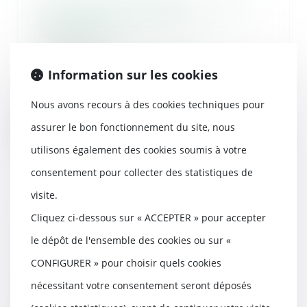
Encadrement des loyers : petit
point sur les sanctions
applicables
21/05/2025
Une réponse ministérielle
Information sur les cookies
récapitule les moyens
d'encourager et de faire resp...
Nous avons recours à des cookies techniques pour
assurer le bon fonctionnement du site, nous
Lire la suite
utilisons également des cookies soumis à votre
consentement pour collecter des statistiques de
visite.
Préavis locatif : refuser un
Cliquez ci-dessous sur « ACCEPTER » pour accepter
recommandé ne bloque pas le
le dépôt de l'ensemble des cookies ou sur «
congé !
CONFIGURER » pour choisir quels cookies
20/05/2025
En matière de location d’un
nécessitant votre consentement seront déposés
logement vide à usage