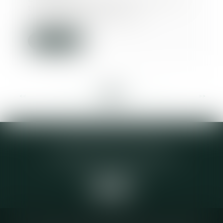
traitance dépend de
l’acceptation du sous-tr...
Lire la suite
<<
<
...
26
27
28
29
30
31
32
...
>
>>
Elodie CHOMETTE Avocat
95 Place de l’Europe, 2ème étage
73200 ALBERTVILLE