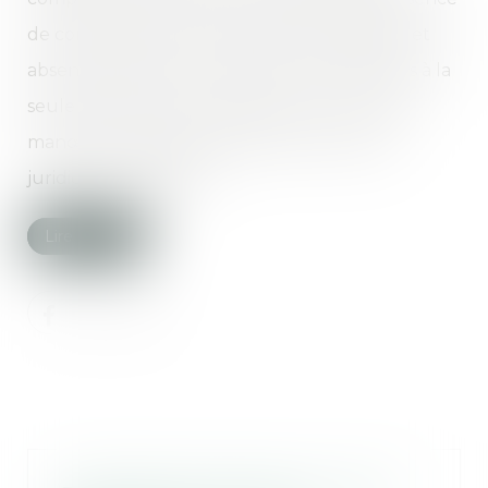
de contrariété à l’ordre public international, et
absence de fraude. La fraude ne se limite pas à la
seule fraude à la loi, mais peut inclure toute
manœuvre destinée à induire en erreur la
juridiction étrangère...
Lire la suite