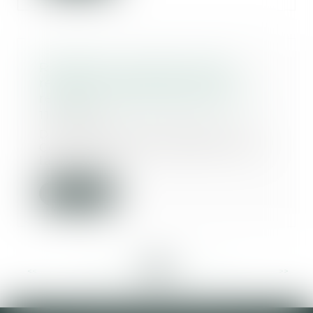
Requête en nullité par lettre
recommandée avec avis de
réception : quelle date fait foi ?
11/10/2024
Dans l’affaire portée devant la
Cour de cassation, faisant suite à
la notific...
Lire la suite
<<
<
...
55
56
57
58
59
60
61
...
>
>>