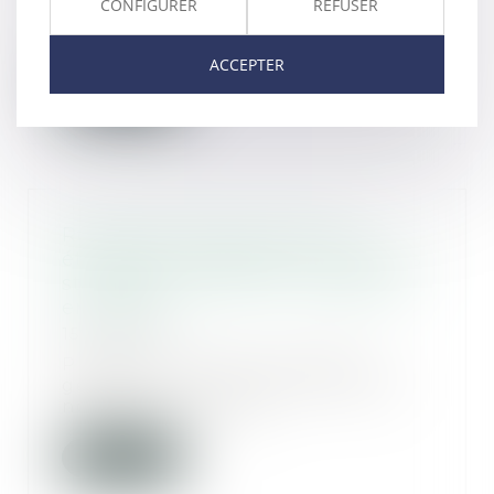
CONFIGURER
REFUSER
d’accidents au travail liés au
froid, les employeurs...
ACCEPTER
Lire la suite
Reconnaissance de la GPA
étrangère : rappel des conditions
strictes pour obtenir l’exequatur
en France
15/10/2024
Puisque la France prohibe la
gestation pour autrui (GPA), de
nombreux couples...
Lire la suite