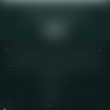
Elodie CHOMETTE Avocat
95 Place de l’Europe, 2ème étage
73200 ALBERTVILLE
Accueil
Cabinet
Équipe
Compétences
Annonces immobilières
Liens utiles
Honoraires
Actualités
Contactez-nous
Politique de cookies
Politique de confidentialité
Mentions légales
Plan du site
Articles
Septeo
Digital &
Services ©
2022