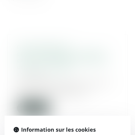
Onze laboratoires
pharmaceutiques lourdement
punis : une sanction nationale,
un enjeu européen
17/10/2024
Le 24 septembre 2024, l’Agence
Nationale de Sécurité du
Médicament (ANSM) a i...
Lire la suite
Information sur les cookies