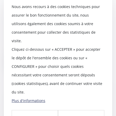
Nous avons recours à des cookies techniques pour
DPE : le calendrier de
assurer le bon fonctionnement du site, nous
l'interdiction de location des
passoires thermiques bientôt
utilisons également des cookies soumis à votre
adapté
consentement pour collecter des statistiques de
15/10/2024
visite.
Lors de son discours de politique
générale, le Premier ministre,
Cliquez ci-dessous sur « ACCEPTER » pour accepter
Michel Barni...
le dépôt de l'ensemble des cookies ou sur «
Lire la suite
CONFIGURER » pour choisir quels cookies
nécessitant votre consentement seront déposés
(cookies statistiques), avant de continuer votre visite
du site.
Risques professionnels : anticipez
Plus d'informations
les vagues de froid !
15/10/2024
Pour limiter les risques