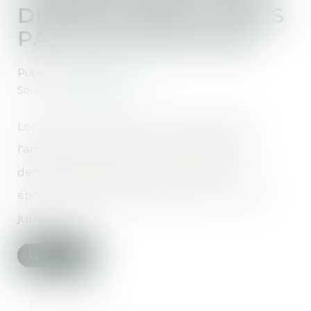
DISSOLUTION DU PACS
PAS TOUJOURS AISÉ
Publié le :
17/10/2024
Source :
www.boursier.com
Lorsque la garde de l'enfant est décidée à
l'amiable entre les deux ex-partenaires, la
demande de déblocage anticipée de son
épargne salariale peut se heurter à un "vide"
juridique...
Lire la suite