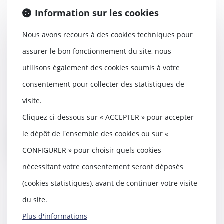
Information sur les cookies
Nous avons recours à des cookies techniques pour
Désignation d'un tiers à la
assurer le bon fonctionnement du site, nous
famille comme tuteur aux biens
et à la personne du majeur :
utilisons également des cookies soumis à votre
illustration
consentement pour collecter des statistiques de
29/03/2023
visite.
Le conflit familial entre le fils et
l’époux d’une personne majeure
Cliquez ci-dessous sur « ACCEPTER » pour accepter
protégée...
le dépôt de l'ensemble des cookies ou sur «
Lire la suite
CONFIGURER » pour choisir quels cookies
nécessitant votre consentement seront déposés
(cookies statistiques), avant de continuer votre visite
du site.
Construction de piscines
Plus d'informations
individuelles dans les zones