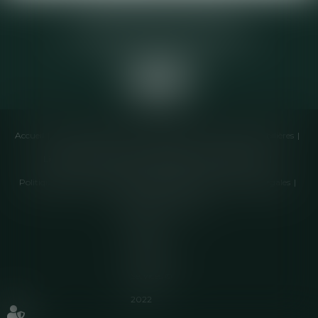
Elodie CHOMETTE Avocat
95 Place de l’Europe, 2ème étage
73200 ALBERTVILLE
Accueil
Cabinet
Équipe
Compétences
Annonces immobilières
Liens utiles
Honoraires
Actualités
Contactez-nous
Politique de cookies
Politique de confidentialité
Mentions légales
Plan du site
Articles
Septeo
Digital &
Services ©
2022