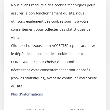
Nous avons recours à des cookies techniques pour
L’indemnité d’éviction en
assurer le bon fonctionnement du site, nous
question devant le Conseil
utilisons également des cookies soumis à votre
constitutionnel
consentement pour collecter des statistiques de
16/03/2021
Appelé, par une QPC, à se
visite.
prononcer sur la conformité à la
Cliquez ci-dessous sur « ACCEPTER » pour accepter
Constitution de l’...
le dépôt de l'ensemble des cookies ou sur «
Lire la suite
CONFIGURER » pour choisir quels cookies
nécessitant votre consentement seront déposés
(cookies statistiques), avant de continuer votre visite
du site.
Quelle place pour la nouvelle
CJIP environnementale
Plus d'informations
11/03/2021
Depuis fin décembre, il est
CONFIGURER
REFUSER