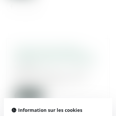
La preuve d’une donation
implique que soit caractérisée
l’intention libérale du disposant
17/03/2021
Dans cette affaire, un héritier
demande que soit prises en
compte, au titre d...
Lire la suite
Information sur les cookies