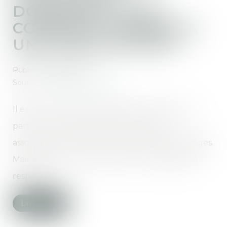
DONATION, LEGS...
COMMENT DONNER À
UNE ASSOCIATION ?
Publié le :
11/03/2021
Source :
www.ledauphine.com
Il existe plusieurs méthodes pour léguer une
partie ou la totalité de son patrimoine à
association, chacune ayant ses propres avantages.
Mais dans tous les cas, il reste un cadre légal à
respecter...
Lire la suite