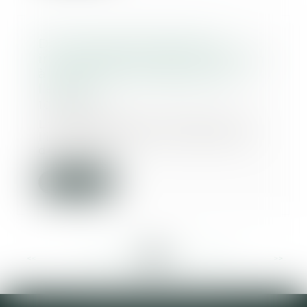
Droit du père biologique et
irrecevabilité de son intervention
à la procédure d'adoption de
l'enfant
10/03/2021
Les juges doivent rechercher si
l'irrecevabilité de l'intervention
du père bi...
Lire la suite
<<
<
...
203
204
205
206
207
208
209
...
>
>>