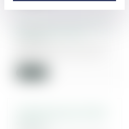
Pourquoi recourir au divorce par
consentement mutuel ?
10/08/2018
Une séparation est toujours une
situation difficile à vivre, aussi
bien pour...
Lire la suite
Condamné pour avoir changé la
couleur de la peinture en cours
de travaux !