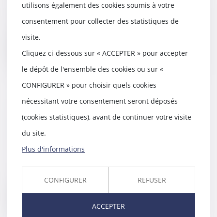
utilisons également des cookies soumis à votre
Un incendie, imputé à une
surtension accidentelle sur le
consentement pour collecter des statistiques de
réseau électrique et...
visite.
Lire la suite
Cliquez ci-dessous sur « ACCEPTER » pour accepter
le dépôt de l'ensemble des cookies ou sur «
CONFIGURER » pour choisir quels cookies
nécessitant votre consentement seront déposés
Immobilier : jusqu'à quel âge
(cookies statistiques), avant de continuer votre visite
peut-on emprunter pour investir
du site.
? - Boursorama
22/08/2018
Plus d'informations
Il n'y a en théorie pas de limite
d'âge pour souscrire un emprunt
immobilier....
CONFIGURER
REFUSER
Lire la suite
ACCEPTER