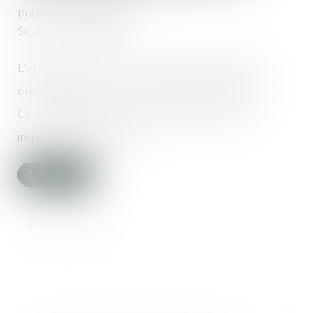
Publié le :
08/08/2018
Source :
www.europe1.fr
L'enquête après la mort de cinq personnes,
emportées par une crue dans un canyon en
Corse, s'oriente autour d'une éventuelle
imprudence du guide...
Lire la suite