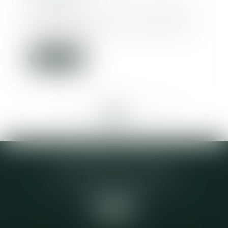
08/08/2018
Quels risques encourt la société
de peinture qui n’informe pas le
maître d’œu...
Lire la suite
<<
<
...
315
316
317
318
319
320
321
...
>
>>
Elodie CHOMETTE Avocat
95 Place de l’Europe, 2ème étage
73200 ALBERTVILLE