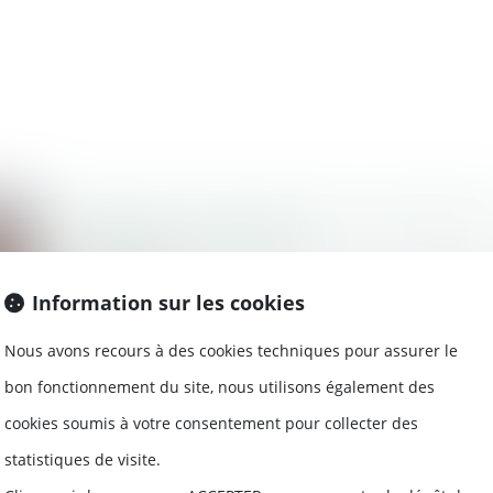
Diagnostic de performance énergétique
restaurer la confiance
02/04/2025
Le diagnostic de performance énergéti
Information sur les cookies
l'objet d'un plan ambitie...
Nous avons recours à des cookies techniques pour assurer le
Lire la suite
bon fonctionnement du site, nous utilisons également des
cookies soumis à votre consentement pour collecter des
statistiques de visite.