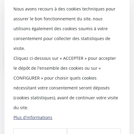
Nous avons recours à des cookies techniques pour
5 ans pour agir en responsabilité
assurer le bon fonctionnement du site, nous
contre un dirigeant de fait
11/08/2016
utilisons également des cookies soumis à votre
L’action en responsabilité civile
consentement pour collecter des statistiques de
contre un dirigeant de fait d’une
société s...
visite.
Cliquez ci-dessous sur « ACCEPTER » pour accepter
Lire la suite
le dépôt de l'ensemble des cookies ou sur «
CONFIGURER » pour choisir quels cookies
nécessitant votre consentement seront déposés
(cookies statistiques), avant de continuer votre visite
QPC : prononcé du divorce
subordonné à une prestation
du site.
compensatoire en capital
Plus d'informations
09/08/2016
Les mots "le prononcé du divorce