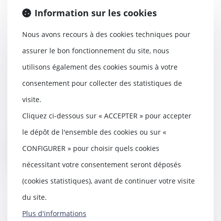
Information sur les cookies
Nous avons recours à des cookies techniques pour
assurer le bon fonctionnement du site, nous
Congé pour motif légitime et
sérieux : précision concernant les
utilisons également des cookies soumis à votre
conditions de ressources du
consentement pour collecter des statistiques de
locataire protégé
06/11/2024
visite.
Certains locataires bénéficient de
Cliquez ci-dessous sur « ACCEPTER » pour accepter
protections spécifiques en
matière de bail...
le dépôt de l'ensemble des cookies ou sur «
CONFIGURER » pour choisir quels cookies
Lire la suite
nécessitant votre consentement seront déposés
(cookies statistiques), avant de continuer votre visite
du site.
Plus d'informations
Epargne retraite et communauté