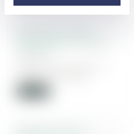
Vente de locaux à usage
professionnels : exclusion du
droit de préférence du locataire
commercial
26/07/2023
Lorsqu’un bailleur envisage de
vendre un local à usage
commercial ou artisana...
Lire la suite
Obligation de garantie et