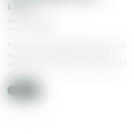
LEGS
Publié le :
27/07/2023
Source :
www.aurep.com
Retour sur un concept assez abstrait mais source
de conséquences pratiques : la demande en
délivrance d’un legs (Cass. Civ 1ère, 21 juin 2023, n°
21-20.396)...
Lire la suite