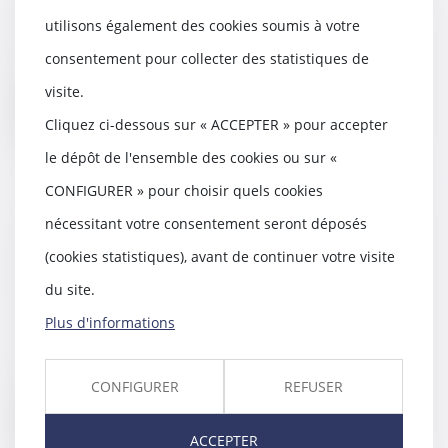
utilisons également des cookies soumis à votre
Une QPC reproche aux articles
702-1 du Code de procédure
consentement pour collecter des statistiques de
pénale, dans sa réda...
visite.
Lire la suite
Cliquez ci-dessous sur « ACCEPTER » pour accepter
le dépôt de l'ensemble des cookies ou sur «
CONFIGURER » pour choisir quels cookies
nécessitant votre consentement seront déposés
QPC sur la durée de détention
(cookies statistiques), avant de continuer votre visite
provisoire : conforme sous une
réserve
du site.
27/07/2023
Plus d'informations
L’article 181, alinéa 8, du Code de
procédure pénale dispose que
l’accusé dét...
CONFIGURER
REFUSER
Lire la suite
ACCEPTER