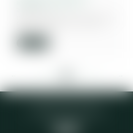
allocation de provision
26/07/2023
Dans une affaire portée devant la
Cour de cassation le 13 juillet
dernier, un...
Lire la suite
<<
<
...
103
104
105
106
107
108
109
...
>
>>
Elodie CHOMETTE Avocat
95 Place de l’Europe, 2ème étage
73200 ALBERTVILLE