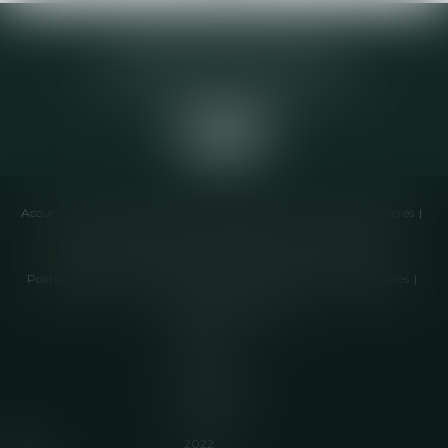
Elodie CHOMETTE Avocat
95 Place de l’Europe, 2ème étage
73200 ALBERTVILLE
Accueil
Cabinet
Équipe
Compétences
Annonces immobilières
Liens utiles
Honoraires
Actualités
Contactez-nous
Politique de cookies
Politique de confidentialité
Mentions légales
Plan du site
Articles
Septeo
Digital &
Services ©
2022