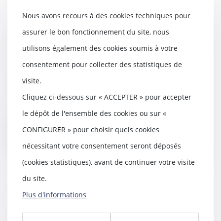
Nous avons recours à des cookies techniques pour
assurer le bon fonctionnement du site, nous
Mariage de personnes de même
sexe : obligation positive de
utilisons également des cookies soumis à votre
reconnaissance et de protection
consentement pour collecter des statistiques de
juridiques
visite.
13/09/2023
La Cour européenne des droits
Cliquez ci-dessous sur « ACCEPTER » pour accepter
de l’homme (CEDH) a été
le dépôt de l'ensemble des cookies ou sur «
récemment saisie par de...
CONFIGURER » pour choisir quels cookies
Lire la suite
nécessitant votre consentement seront déposés
(cookies statistiques), avant de continuer votre visite
du site.
Plus d'informations
Détention provisoire et atteinte à
la liberté d’expression