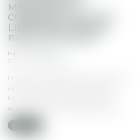
MÉMOIRE DU
CONSTRUCTEUR EST
LIBREMENT DÉFINI
PAR LE CONTRAT
Publié le :
06/09/2023
Source :
www.actu-juridique.fr
Des particuliers avaient confié à une entreprise,
aujourd’hui en redressement judiciaire, des
travaux de réfection d’une maison sous la
maîtrise d’œuvre d’une société d’architectes...
Lire la suite