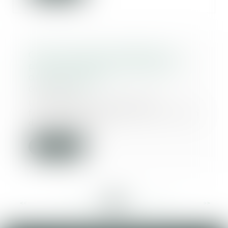
CJUE : droits de la défense en
procédure pénale française et
droit européen
01/09/2023
Un tribunal correctionnel
français ayant estimé qu’en raison
de la notificati...
Lire la suite
<<
<
...
99
100
101
102
103
104
105
...
>
>>