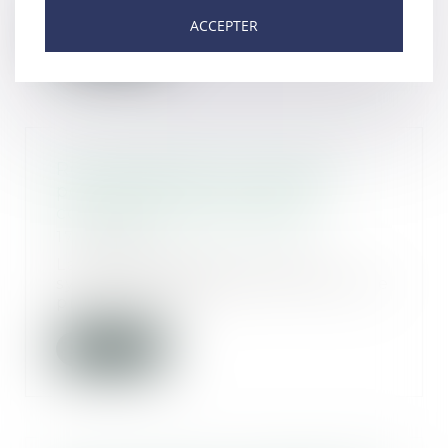
ACCEPTER
Lire la suite
Responsabilité d’un syndicat
pour des propos incitant à
commettre un acte illicite
17/01/2019
La responsabilité civile d’un
syndicat professionnel à raison de
propos profé...
Lire la suite