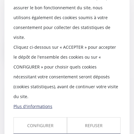
indivis, et doit donc être
assurer le bon fonctionnement du site, nous
supporté par les deux ex-époux
utilisons également des cookies soumis à votre
23/01/2019
consentement pour collecter des statistiques de
Lorsque des époux divorcent, le
logement peut rester en
visite.
indivision entre eux...
Cliquez ci-dessous sur « ACCEPTER » pour accepter
Lire la suite
le dépôt de l'ensemble des cookies ou sur «
CONFIGURER » pour choisir quels cookies
nécessitant votre consentement seront déposés
(cookies statistiques), avant de continuer votre visite
Une jeune femme jugée en
du site.
partie responsable de sa
défenestration - Le Parisien
Plus d'informations
22/01/2019
Paraplégique après avoir été
CONFIGURER
REFUSER
projetée du 2ème étage par un
conjoint violent a...