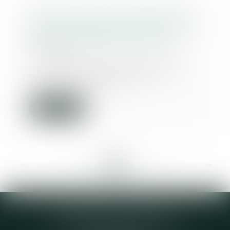
Conseil syndical : le président ne
peut être responsable qu’en cas
de faute suffisamment grave
17/01/2019
Une simple négligence dans la
surveillance des comptes ne
constitue pas une f...
Lire la suite
<<
<
...
295
296
297
298
299
300
301
...
>
>>
Elodie CHOMETTE Avocat
95 Place de l’Europe, 2ème étage