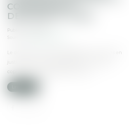
COPROPRIÉTÉ
DESCEND À 5 ANS
Publié le :
24/01/2019
Source :
leparticulier.lefigaro.fr
Le délai de prescription applicable aux recours en
justice contre un copropriétaire ou contre sa
copropriété est abaissé de 10 à 5 ans...
Lire la suite