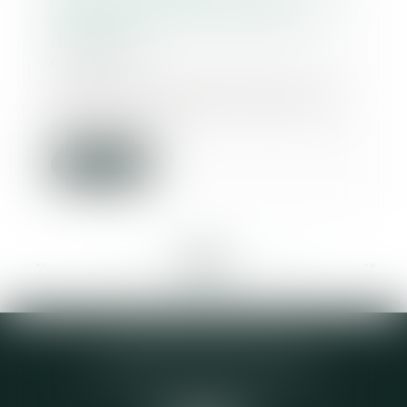
locataire a le choix entre
poursuite du bail et indemnité
d’éviction
07/08/2018
Lorsque le congé délivré par le
bailleur de locaux commerciaux
et refusant le...
Lire la suite
<<
<
...
316
317
318
319
320
321
322
...
>
>>
Elodie CHOMETTE Avocat
95 Place de l’Europe, 2ème étage
73200 ALBERTVILLE