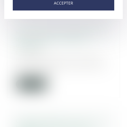
ACCEPTER
Mis en examen à l’âge de 10 ans :
que prévoit la loi pour les
mineurs ?
07/08/2018
Un enfant a été mis en examen
pour un incendie à Aubervilliers.
Une situation...
Lire la suite
Congé du bailleur non motivé : le