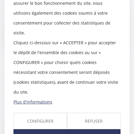
assurer le bon fonctionnement du site, nous
08/08/2018
Quels risques encourt la société
utilisons également des cookies soumis à votre
de peinture qui n’informe pas le
consentement pour collecter des statistiques de
maître d’œu...
visite.
Lire la suite
Cliquez ci-dessous sur « ACCEPTER » pour accepter
le dépôt de l'ensemble des cookies ou sur «
CONFIGURER » pour choisir quels cookies
nécessitant votre consentement seront déposés
Drame dans un canyon en Corse :
(cookies statistiques), avant de continuer votre visite
le guide a-t-il commis une
imprudence ?
du site.
08/08/2018
Plus d'informations
L'enquête après la mort de cinq
personnes, emportées par une
crue dans un can...
CONFIGURER
REFUSER
Lire la suite