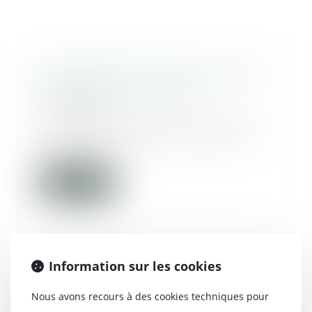
Pourquoi recourir au divorce par
consentement mutuel ?
10/08/2018
Une séparation est toujours une
situation difficile à vivre, aussi
bien pour...
Lire la suite
Information sur les cookies
Condamné pour avoir changé la
couleur de la peinture en cours
Nous avons recours à des cookies techniques pour
de travaux !