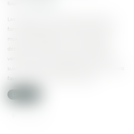
Source :
www.legifiscal.fr
Les prestations compensatoires versées sous
forme d'argent durant un délai de plus de 12
mois sont déductibles du revenu global du
débiteur (article 156 du CGI). Les prestations
versée sous forme de capital dans les 12 mois
suivant le jugement définitif du divorce peuvent
faire l'objet d'une réduction d'impôt...
Lire la suite