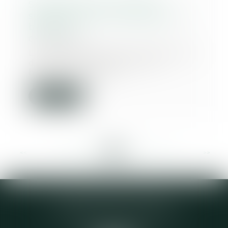
Surcoûts liés aux mesures
sanitaires pour les artisans du
bâtiment
03/06/2020
La Confédération de l'artisanat et
des petites entreprises du
bâtiment (CAPEB...
Lire la suite
<<
<
...
236
237
238
239
240
241
242
...
>
>>
Elodie CHOMETTE Avocat
95 Place de l’Europe, 2ème étage