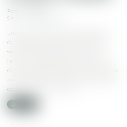
Publié le :
10/06/2020
Source :
www.boursorama.com
Une nouvelle loi institutionnalise le droit des
contribuables à se tromper, à condition qu'ils
soient de bonne foi. Attention, ce «droit à
l'erreur» ne s'applique pas à toutes les fautes
commises. Oublier de déclarer ses revenus ou de
payer ses impôts à temps n'est, par exemple, pas
considéré comme une «erreur»...
Lire la suite