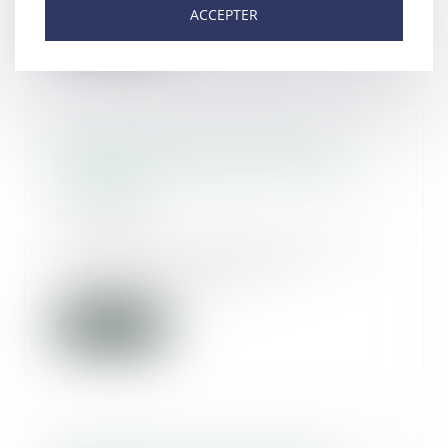
ACCEPTER
Lire la suite
Règlement des successions :
quels bouleversements avec la
Covid-19 ?
04/06/2020
La Covid 19 a notamment touché
nos ainés. Que vous soyez
retraités à la maiso...
Lire la suite