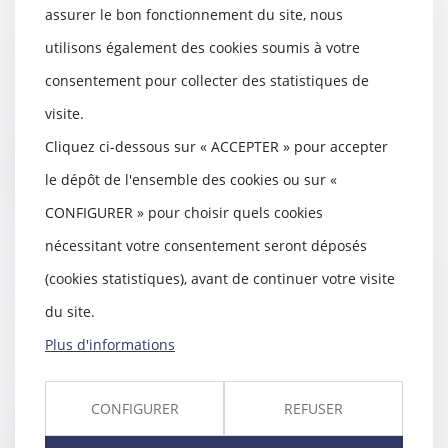
assurer le bon fonctionnement du site, nous
Divorce sans juge : aspects
historiques et juridiques
utilisons également des cookies soumis à votre
09/06/2020
consentement pour collecter des statistiques de
Entré en vigueur le 1er janvier
2017, le nouvel article 229-1 du
visite.
Code civil p...
Cliquez ci-dessous sur « ACCEPTER » pour accepter
Lire la suite
le dépôt de l'ensemble des cookies ou sur «
CONFIGURER » pour choisir quels cookies
nécessitant votre consentement seront déposés
(cookies statistiques), avant de continuer votre visite
Enregistrement lors d’une garde
du site.
à vue et atteinte à la vie privée
Plus d'informations
04/06/2020
L'article 226-1 du Code pénal
incrimine le fait, au moyen d'un
CONFIGURER
REFUSER
procédé quelco...