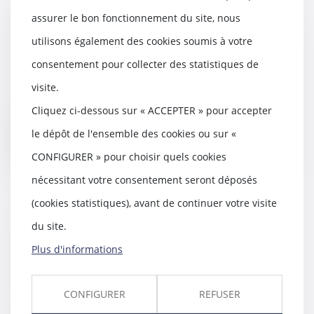
Vue sur propriété : échec des
assurer le bon fonctionnement du site, nous
règles de distance en présence
utilisons également des cookies soumis à votre
d’une servitude grevant le fonds
02/08/2023
consentement pour collecter des statistiques de
Dans un litige porté devant la
visite.
Cour de cassation le 6 juillet
dernier, les pr...
Cliquez ci-dessous sur « ACCEPTER » pour accepter
le dépôt de l'ensemble des cookies ou sur «
Lire la suite
CONFIGURER » pour choisir quels cookies
nécessitant votre consentement seront déposés
(cookies statistiques), avant de continuer votre visite
du site.
Pas de créance si la présomption
de contribution aux charges du
Plus d'informations
mariage est jugée irréfragable
02/08/2023
CONFIGURER
REFUSER
Si la présomption de contribution
aux charges du mariage à