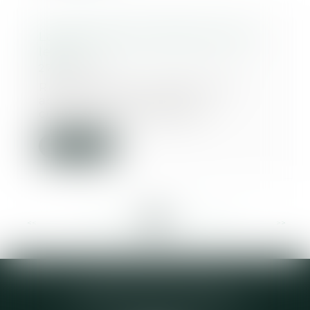
La demande en délivrance d’un
legs
27/07/2023
Retour sur un concept assez
abstrait mais source de
conséquences pratiques :...
Lire la suite
<<
<
...
103
104
105
106
107
108
109
...
>
>>
Elodie CHOMETTE Avocat
95 Place de l’Europe, 2ème étage