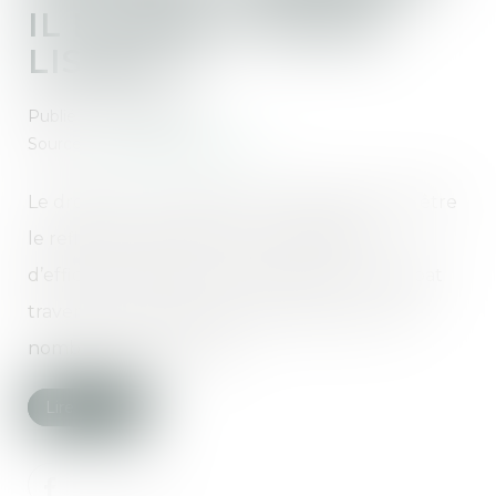
IL LE DROIT MOINS
LISIBLE ?
Publié le :
01/08/2023
Source :
theconversation.com
Le droit doit-il multiplier les catégories pour être
le reflet de la société ou bien l’exigence
d’efficacité l’oblige-t-elle à se limiter ? Le débat
traverse la communauté des juristes sur de
nombreuses questions...
Lire la suite