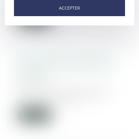
proportion des fac...
ACCEPTER
Lire la suite
QPC : demande de relèvement
d'une peine et double degré de
juridiction
28/07/2023
Une QPC reproche aux articles
702-1 du Code de procédure
pénale, dans sa réda...
Lire la suite