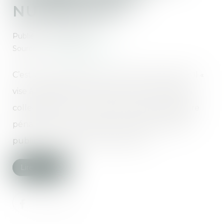
NUMÉRIQUE »
Publié le :
09/07/2020
Source :
www.nextinpact.com
C’est via un décret que ce « DPN » prend vie. Il «
vise à rassembler les données et informations
collectées tout au long du processus judiciaire
pénal et de mener à bien la mission d'intérêt
public qu'est de rendre la justice »...
Lire la suite