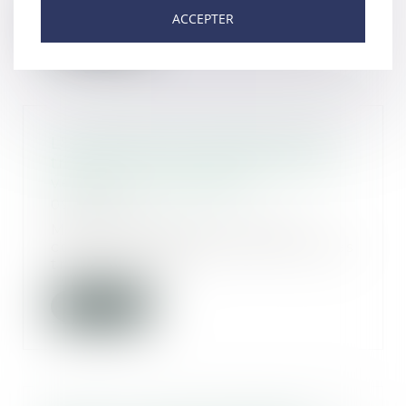
ACCEPTER
Lire la suite
L'attestation de conformité des
travaux est-elle nécessaire pour
vendre un immeuble ?
09/07/2020
Même si l’attestation de non-
contestation de la conformité des
travaux au per...
Lire la suite