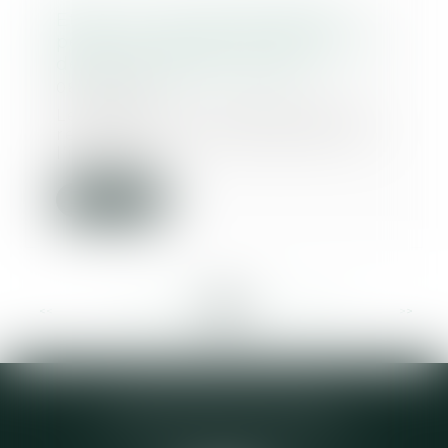
Etat-civil : le livret de famille
peut-il comporter la mention du
décès de l'enfant majeur ?
08/07/2020
Les dispositions réglementaires
relatives au livret de famille et à
l’informa...
Lire la suite
<<
<
...
232
233
234
235
236
237
238
...
>
>>
Elodie CHOMETTE Avocat
95 Place de l’Europe, 2ème étage