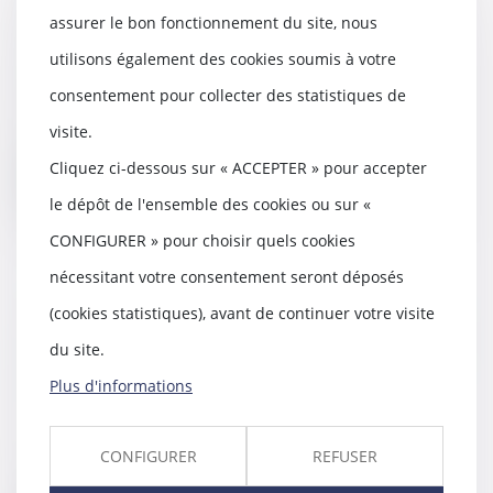
l’administration fiscale fait
assurer le bon fonctionnement du site, nous
preuve de mansuétude
utilisons également des cookies soumis à votre
16/07/2020
Lors du décès d’un proche, les
consentement pour collecter des statistiques de
héritiers doivent établir une
visite.
déclaration de s...
Cliquez ci-dessous sur « ACCEPTER » pour accepter
Lire la suite
le dépôt de l'ensemble des cookies ou sur «
CONFIGURER » pour choisir quels cookies
nécessitant votre consentement seront déposés
(cookies statistiques), avant de continuer votre visite
Le syndicat des copropriétaires a
intérêt à agir en justice pour faire
du site.
respecter les décisions d’AG
Plus d'informations
15/07/2020
Le syndicat des copropriétaires a
un intérêt à agir en justice pour
CONFIGURER
REFUSER
faire res...