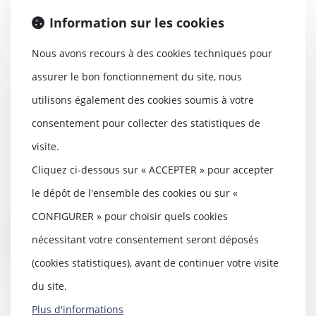
Information sur les cookies
Lire la suite
Nous avons recours à des cookies techniques pour
assurer le bon fonctionnement du site, nous
utilisons également des cookies soumis à votre
Construction illicite : la
consentement pour collecter des statistiques de
démolition peut être ordonnée à
la demande d'une association
visite.
30/07/2020
Cliquez ci-dessous sur « ACCEPTER » pour accepter
Le propriétaire d'une
le dépôt de l'ensemble des cookies ou sur «
maisonnette située dans une
zone protégée en Corse dépo...
CONFIGURER » pour choisir quels cookies
nécessitant votre consentement seront déposés
Lire la suite
(cookies statistiques), avant de continuer votre visite
du site.
Plus d'informations