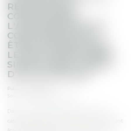
RÉALISATION
CONDITIONNE
L'AUTORISATION DE
CONSTRUIRE DOIT
ÊTRE INTÉGRÉ DANS
LE PRIX FORFAITAIRE,
SINON FAIRE L’OBJET
D’UN CHIFFRAGE
Publié le :
09/08/2023
Source :
www.lemag-juridique.com
Dans un arrêt du 13 juillet 2023, la Cour de
cassation rappelle que le maître de l'ouvrage doit
être exactement informé du coût total de la