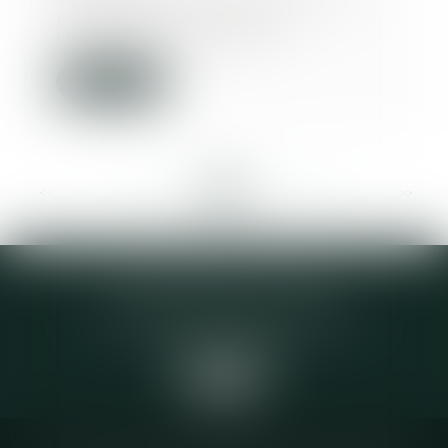
pour la deuxième année
consécutive, l’évoluti...
Lire la suite
<<
<
...
102
103
104
105
106
107
108
...
>
>>
Elodie CHOMETTE Avocat
95 Place de l’Europe, 2ème étage
73200 ALBERTVILLE