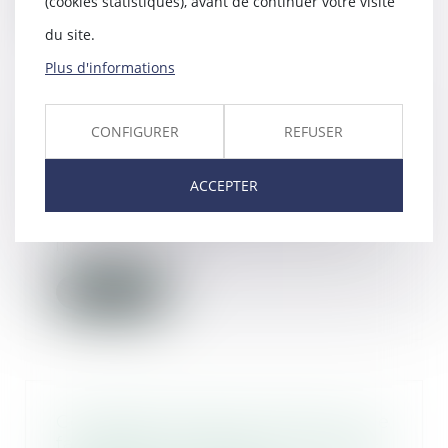
(cookies statistiques), avant de continuer votre visite
Lire la suite
du site.
Plus d'informations
CONFIGURER
REFUSER
Occupation illicite : la protection
des propriétaires est renforcée
08/08/2023
ACCEPTER
La loi visant à protéger les
logements contre l’occupation
illicite a été pro...
Lire la suite
Conséquences de la mention « Je
fais appel » apposée sur la copie