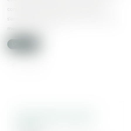
construction projetée, pour lui éviter de
s'engager dans une opération qu'il ne pourrait
mener à son terme...
Lire la suite
De l’importance du rôle du
donateur dans la donation-
partage