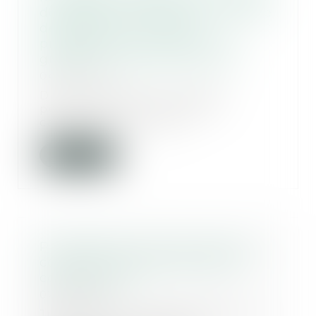
de la décision rendue en matière
de détention provisoire,
préalablement signée par le
greffier du juge d'instruction
04/08/2023
Dans le cadre d’une affaire
portée devant la Cour de
cassation le 11 juillet...
Lire la suite
Prolongation des mesures pour
contenir la hausse des loyers
commerciaux
02/08/2023
Jusqu'au 1er trimestre 2024, et