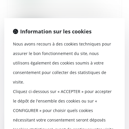
10/08/2023
L’arrêt du 12 juillet 2023 fait
figure d’illustration récente de la
volonté d...
Information sur les cookies
Lire la suite
Nous avons recours à des cookies techniques pour
assurer le bon fonctionnement du site, nous
utilisons également des cookies soumis à votre
Adoption plénière de l’enfant du
consentement pour collecter des statistiques de
conjoint et séparation du couple :
visite.
strict respect des conditions de
la loi
Cliquez ci-dessous sur « ACCEPTER » pour accepter
08/08/2023
le dépôt de l'ensemble des cookies ou sur «
Deux femmes s’étaient mariées
CONFIGURER » pour choisir quels cookies
en juin 2017, et l’une d’elles avait
donné nais...
nécessitant votre consentement seront déposés