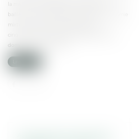
la maire, Anne Hidalgo (PS), à vendre à un
bailleur social, la Société immobilière d’économie
mixte de la Ville de Paris (Siemp), une
cinquantaine de logements appartenant au
domaine privé de la Ville...
Lire la suite
Audi rappelle près de 900 000