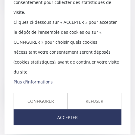
consentement pour collecter des statistiques de
Lire la suite
visite.
Cliquez ci-dessous sur « ACCEPTER » pour accepter
le dépôt de l'ensemble des cookies ou sur «
GPA : refus de transcription de la
CONFIGURER » pour choisir quels cookies
filiation maternelle d’intention -
nécessitant votre consentement seront déposés
Éditions Francis Lefebvre
(cookies statistiques), avant de continuer votre visite
23/12/2017
La présence d’une convention de
du site.
gestation pour autrui (GPA) ne
Plus d'informations
fait pas obsta...
Lire la suite
CONFIGURER
REFUSER
ACCEPTER