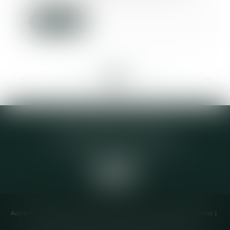
Lire la suite
<<
<
...
341
342
343
344
345
346
347
...
>
>>
Elodie CHOMETTE Avocat
95 Place de l’Europe, 2ème étage
73200 ALBERTVILLE
Accueil
Cabinet
Équipe
Compétences
Annonces immobilières
Liens utiles
Honoraires
Actualités
Contactez-nous