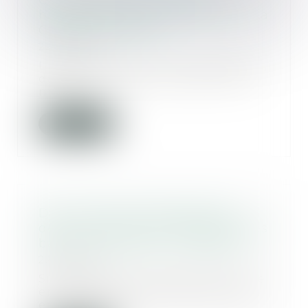
QPC : délit de consultation
habituelle de sites terroristes - La
Gazette du Palais
22/12/2017
L'article 421-2-5-2 du Code pénal,
dans sa rédaction issue de la loi
n° 2017-...
Lire la suite
Droit au bail et pas-de-porte :
deux notions bien différentes des
baux commerciaux - Capital.fr
22/12/2017
Si vous louez un local pour votre
entreprise, vous devez prendre
en compte le...