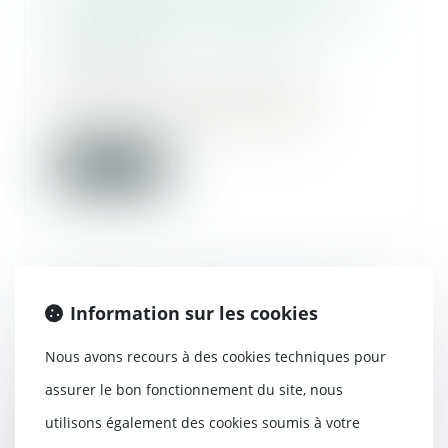
véhicules pour un problème de
chauffage - Sud Ouest.fr
28/12/2017
Le constructeur allemand a
rappelé près de 900 000
véhicules en raison d’un p...
Lire la suite
Rappel : Contrat de mariage |
Information sur les cookies
service-public.fr
27/12/2017
Nous avons recours à des cookies techniques pour
En l'absence de démarche
assurer le bon fonctionnement du site, nous
particulière, les époux sont
soumis au régime de la...
utilisons également des cookies soumis à votre