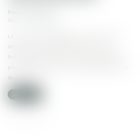
Publié le :
11/12/2019
Source :
www.legifiscal.fr
Le « contrat de capitalisation » est un produit
d’épargne. Proche de l’assurance-vie, son
fonctionnement diffère en matière de fiscalité,
plus particulièrement, en cas de transmission ou
de donation...
Lire la suite