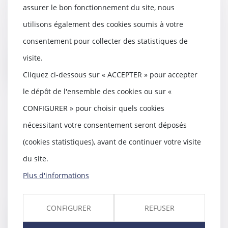
assurer le bon fonctionnement du site, nous
05/12/2019
utilisons également des cookies soumis à votre
Les demandes en rapport d’une
libéralité dont aurait bénéficié un
consentement pour collecter des statistiques de
héritier et...
visite.
Lire la suite
Cliquez ci-dessous sur « ACCEPTER » pour accepter
le dépôt de l'ensemble des cookies ou sur «
CONFIGURER » pour choisir quels cookies
nécessitant votre consentement seront déposés
Diffamation publique raciale :
(cookies statistiques), avant de continuer votre visite
appréciation des propos selon
des éléments extrinsèques
du site.
05/12/2019
Plus d'informations
S’il appartient aux juges de
relever toutes les circonstances
qui sont de nat...
CONFIGURER
REFUSER
Lire la suite