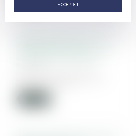
ACCEPTER
Conséquences de la loi Elan sur
le refus d’un permis de
construire dans un lotissement
achevé dans le délai prévu
04/12/2019
Cet arrêt du Conseil d’Etat
apporte des précisions sur les
effets de l’annula...
Lire la suite