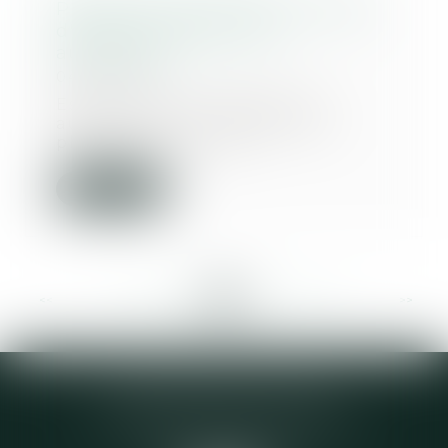
Plainte de l'Ordre dans le cadre
d'essais cliniques sans
autorisation
04/12/2019
Essais cliniques menés sans
autorisation : le CNOM porte
plainte contre huit...
Lire la suite
<<
<
...
258
259
260
261
262
263
264
...
>
>>
Elodie CHOMETTE Avocat
95 Place de l’Europe, 2ème étage