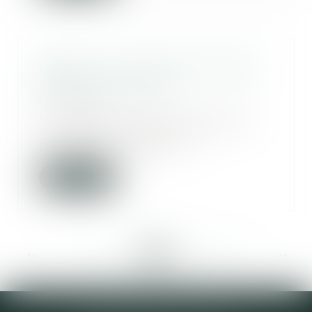
Rappel : Il n'y a pas de mariage
sans consentement
12/11/2019
Un couple se marie à Las Vegas
en 1985. Sans divorcer au
préalable, la femme...
Lire la suite
<<
<
...
261
262
263
264
265
266
267
...
>
>>