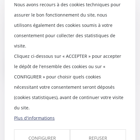
Nous avons recours à des cookies techniques pour
assurer le bon fonctionnement du site, nous
utilisons également des cookies soumis à votre
Le contrat de capitalisation
13/11/2019
consentement pour collecter des statistiques de
C’est un produit d’épargne qui a
visite.
toute sa place dans le patrimoine
des França...
Cliquez ci-dessous sur « ACCEPTER » pour accepter
le dépôt de l'ensemble des cookies ou sur «
Lire la suite
CONFIGURER » pour choisir quels cookies
nécessitant votre consentement seront déposés
(cookies statistiques), avant de continuer votre visite
du site.
Professionnels de l'immobilier :
un avis de valeur pourrait
Plus d'informations
désormais engager la
responsabilité de son auteur
CONFIGURER
REFUSER
13/11/2019