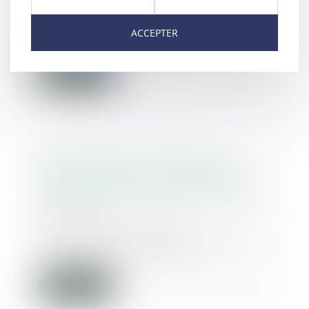
Des changements se profilent sur
la responsabilité des
ACCEPTER
professionnels de l'im...
Lire la suite
Publication de l’ordonnance
portant réforme du droit de la
copropriété des immeubles bâtis
12/11/2019
Le JO du jour publie
l’ordonnance n° 2019-1101 du 30
octobre 2019 portant réf...
Lire la suite