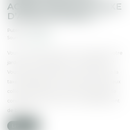
ACQUITTER DE LA TAXE
D’AMÉNAGEMENT ?
Publié le :
06/11/2019
Source :
www.lalsace.fr
Vous souhaitez faire construire un abri dans votre
jardin ou une véranda pour un jardin d’hiver ?
Vous allez peut-être devoir vous acquitter de la
taxe d’aménagement ! Cet impôt, qui revient aux
collectivités locales, concerne les opérations de
construction, reconstruction ou agrandissement
de bâtiments...
Lire la suite