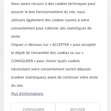
Nous avons recours à des cookies techniques pour
La Cour de cassation s’oppose à
la prolongation purement
assurer le bon fonctionnement du site, nous
automatique des détentions
utilisons également des cookies soumis à votre
provisoires
17/07/2020
consentement pour collecter des statistiques de
L’ordonnance n° 2020-303 du 25
visite.
mars 2020 prévoit, en son article
16, la prolo...
Cliquez ci-dessous sur « ACCEPTER » pour accepter
le dépôt de l'ensemble des cookies ou sur «
Lire la suite
CONFIGURER » pour choisir quels cookies
nécessitant votre consentement seront déposés
(cookies statistiques), avant de continuer votre visite
du site.
Modalités des relations entre un
enfant et un tiers : seul l’intérêt
Plus d'informations
de l’enfant compte
16/07/2020
CONFIGURER
REFUSER
Dès lors qu’elle est motivée et