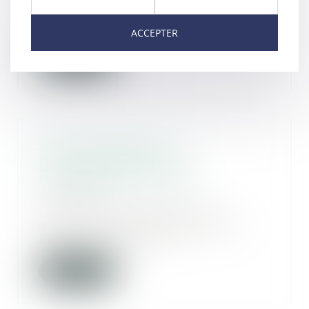
qu’il est statué en considération
de l’intérê...
ACCEPTER
Lire la suite
Affaire DEPAKINE : la
reconnaissance de la
responsabilité de l'Etat
16/07/2020
Le Tribunal administratif a
démontré la responsabilité de
l'Etat français dan...
Lire la suite