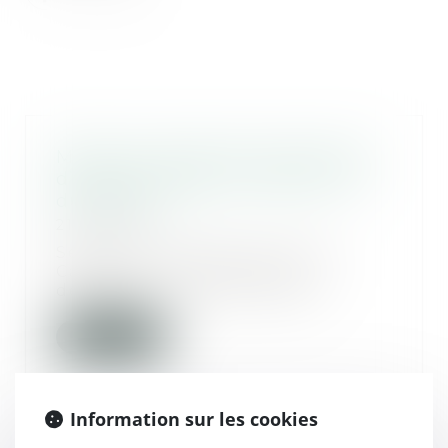
Même les questions financières
d’avant-mariage se règlent lors
du divorce
21/07/2020
Selon un arrêt de la Cour de
Cassation, un époux peut
demander au juge moment...
Lire la suite
Information sur les cookies