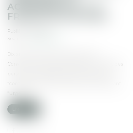
ACCESSIBILITÉ : LA
FRANCE EN RETARD
Publié le :
16/07/2020
Source :
www.batirama.com
Dix ans après l'entrée en vigueur de la
Convention internationale relative aux droits des
personnes handicapées (CIDPH), le bilan est
"contrasté" en France et plusieurs mesures sont
"urgentes"...
Lire la suite