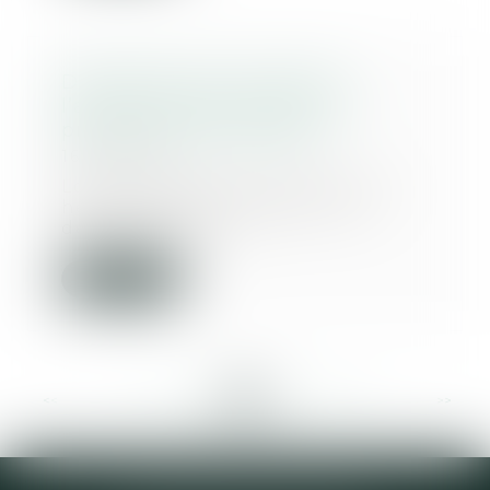
Déclaration de succession :
l’administration fiscale fait
preuve de mansuétude
16/07/2020
Lors du décès d’un proche, les
héritiers doivent établir une
déclaration de s...
Lire la suite
<<
<
...
231
232
233
234
235
236
237
...
>
>>