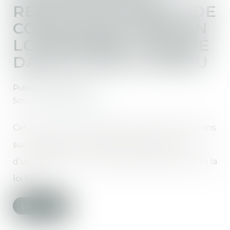
REFUS D’UN PERMIS DE
CONSTRUIRE DANS UN
LOTISSEMENT ACHEVÉ
DANS LE DÉLAI PRÉVU
Publié le :
04/12/2019
Source :
juridiconline.com
Cet arrêt du Conseil d’Etat apporte des précisions
sur les effets de l’annulation du plan local
d’urbanisme sur un projet de lotissement après la
loi Elan...
Lire la suite