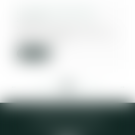
Les règles du prêt familial
28/11/2019
Vous voulez aider sans vous
démunir et préserver une équité
entre vos héritie...
Lire la suite
<<
<
...
258
259
260
261
262
263
264
...
>
>>
Elodie CHOMETTE Avocat
95 Place de l’Europe, 2ème étage
73200 ALBERTVILLE