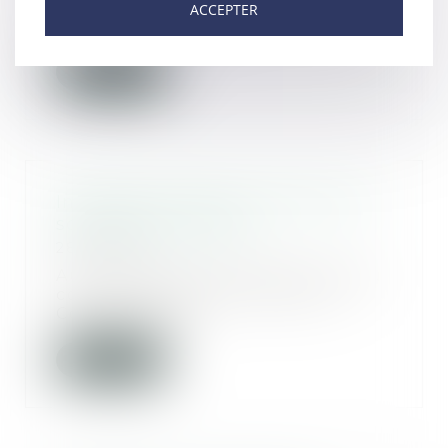
divorces contentieux devait
ACCEPTER
initialement entre...
Lire la suite
Information faite au prévenu de
son droit au silence
28/11/2019
Au visa des articles 406 et 512 du
code de procédure pénale, la
Cour de cassa...
Lire la suite