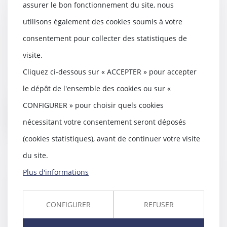
assurer le bon fonctionnement du site, nous
utilisons également des cookies soumis à votre
Plainte de l'Ordre dans le cadre
d'essais cliniques sans
consentement pour collecter des statistiques de
autorisation
visite.
04/12/2019
Cliquez ci-dessous sur « ACCEPTER » pour accepter
Essais cliniques menés sans
autorisation : le CNOM porte
le dépôt de l'ensemble des cookies ou sur «
plainte contre huit...
CONFIGURER » pour choisir quels cookies
Lire la suite
nécessitant votre consentement seront déposés
(cookies statistiques), avant de continuer votre visite
du site.
Plus d'informations
La réforme du divorce reportée à
septembre 2020
CONFIGURER
REFUSER
03/12/2019
La réforme de la procédure des