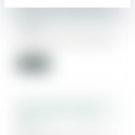
Arrêt des soins pour un patient
inconscient : un médecin peut-il
invoquer sa clause de conscience
? MACSF
15/11/2017
L'article L. 1110-5-1 du code de la
santé publique (CSP) permet de
suspendre...
Lire la suite
Action en remboursement des
charges indument versées :
mode d’emploi - La Gazette du
Palais
14/11/2017