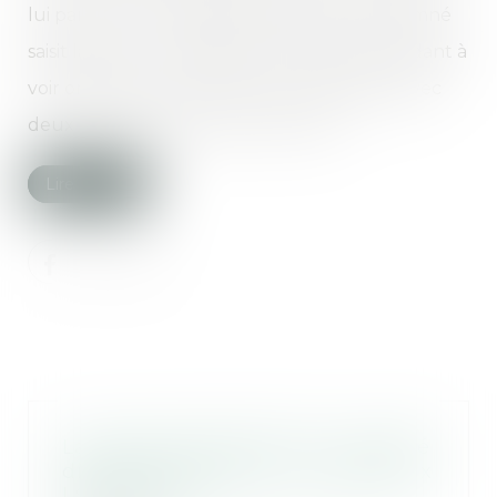
lui par une cour d’appel française, le condamné
saisit ladite cour d’appel d’une requête tendant à
voir ordonner la confusion de cette peine avec
deux peines de trois ans, neuf mois...
Lire la suite
La veuve avait droit à la « quotité
disponible spéciale » entre époux
| SOS conso