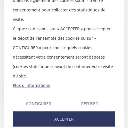
utilisons également des cookies soumis à votre
consentement pour collecter des statistiques de
visite.
Cliquez ci-dessous sur « ACCEPTER » pour accepter
Consentement sexuel: le
le dépôt de l'ensemble des cookies ou sur «
gouvernement envisage de fixer
CONFIGURER » pour choisir quels cookies
l'âge minimum à 13 ans -
L'Express
nécessitant votre consentement seront déposés
15/11/2017
(cookies statistiques), avant de continuer votre visite
La ministre de la Justice, Nicole
Belloubet a évoqué la possibilité
du site.
que l'âge...
Plus d'informations
Lire la suite
CONFIGURER
REFUSER
ACCEPTER