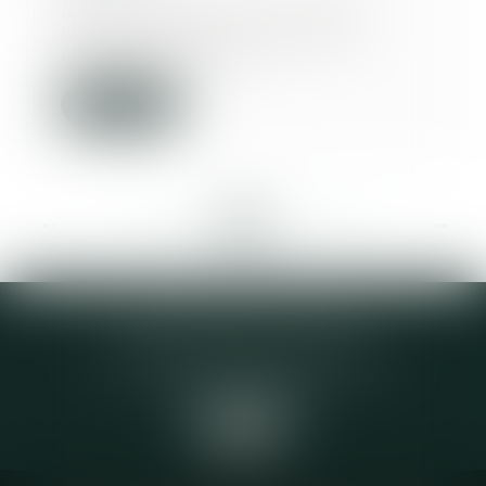
Par un arrêt promis à la plus
large publicité, la troisième
chambre civile de...
Lire la suite
<<
<
...
346
347
348
349
350
351
352
...
>
>>
Elodie CHOMETTE Avocat
95 Place de l’Europe, 2ème étage
73200 ALBERTVILLE