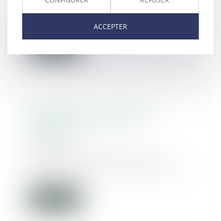
Une proposition de loi relative à
la déclaration de naissance
auprès de l’off...
ACCEPTER
Lire la suite
État des lieux et évolutions
possibles de la réserve
héréditaire
23/01/2020
Située à la croisée du droit
d’hériter et du droit de disposer,
la réserve hé...
Lire la suite