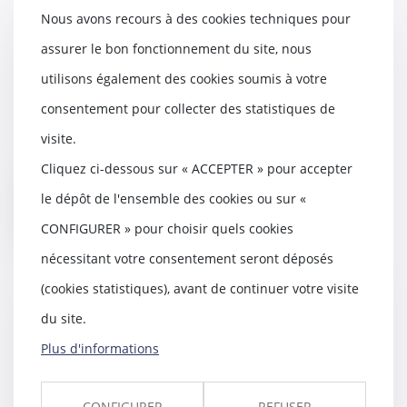
Nous avons recours à des cookies techniques pour
Abandon du projet de
assurer le bon fonctionnement du site, nous
construction et honoraires de
utilisons également des cookies soumis à votre
l'architecte
consentement pour collecter des statistiques de
29/01/2020
Est abusive la clause du contrat
visite.
de maîtrise d’œuvre qui oblige,
Cliquez ci-dessous sur « ACCEPTER » pour accepter
en cas d'aba...
le dépôt de l'ensemble des cookies ou sur «
Lire la suite
CONFIGURER » pour choisir quels cookies
nécessitant votre consentement seront déposés
(cookies statistiques), avant de continuer votre visite
du site.
Déclaration de naissance au lieu
de résidence des parents :
Plus d'informations
adoption au Sénat
29/01/2020
CONFIGURER
REFUSER