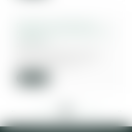
Demande de réhabilitation
judiciaire : la nature des faits ne
compte pas
23/01/2020
La Cour de cassation, dans un
arrêt du 7 janvier 2020, est
venue rappeler que...
Lire la suite
<<
<
...
252
253
254
255
256
257
258
...
>
>>