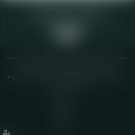
Elodie CHOMETTE Avocat
95 Place de l’Europe, 2ème étage
73200 ALBERTVILLE
Accueil
Cabinet
Équipe
Compétences
Annonces immobilières
Liens utiles
Honoraires
Actualités
Contactez-nous
Politique de cookies
Politique de confidentialité
Mentions légales
Plan du site
Articles
Septeo
Digital &
Services ©
2022