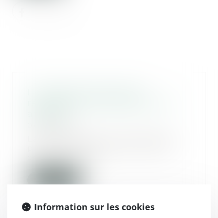
L’avantage matrimonial
révocable en participation aux
acquêts
04/02/2020
La clause d’exclusion des biens
professionnels du calcul de la
créance de par...
Lire la suite
Information sur les cookies