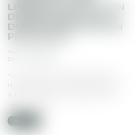
LIBÉRÉ AU MOTIF D'UN
DÉPASSEMENT DE LA
DURÉE DE DÉTENTION
PROVISOIRE
Publié le :
30/01/2020
Source :
www.lemonde.fr
« Les juridictions sont surchargées, elles n’ont
plus les moyens de fonctionner, c’est ainsi, c’est
triste, mais c’est le cas », avait déclaré l’avocat
général mercredi...
Lire la suite