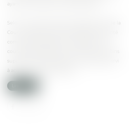
ayant servi à acquérir le domicile familial.
Selon un Arrêt de rejet de la Chambre civile de la
Cour de cassation rendu le 13/01/2016, la volonté
commune de partager les charges de la vie
courante justifie le fait qu'un seul des concubins
supporte le remboursement du prêt ayant servi
à acquérir le domicile familial...
Lire la suite