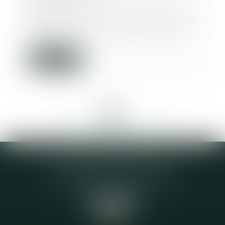
16/02/2016
En 2015, plus de 200 décisions de
justice ont été rendues afin que
parents et...
Lire la suite
<<
<
...
407
408
409
410
411
412
413
...
>
>>
Elodie CHOMETTE Avocat
95 Place de l’Europe, 2ème étage
73200 ALBERTVILLE