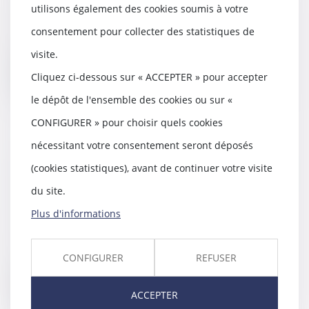
utilisons également des cookies soumis à votre
Une proposition de loi relative à
la protection de l’enfant a été
consentement pour collecter des statistiques de
déposée par...
visite.
Lire la suite
Cliquez ci-dessous sur « ACCEPTER » pour accepter
le dépôt de l'ensemble des cookies ou sur «
CONFIGURER » pour choisir quels cookies
nécessitant votre consentement seront déposés
Désaccord des héritiers dans un
(cookies statistiques), avant de continuer votre visite
partage : le tirage au sort des lots
du site.
s'impose - EFL
25/02/2016
Plus d'informations
A défaut d’entente entre les
héritiers, les lots faits en vue
d’un partage do...
CONFIGURER
REFUSER
Lire la suite
ACCEPTER