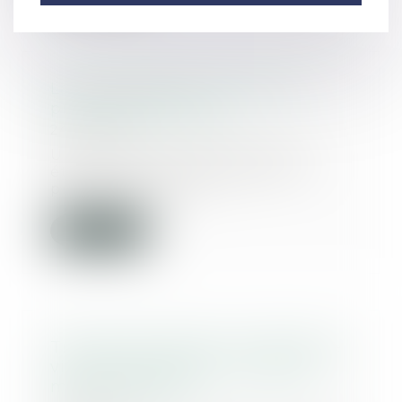
La responsabilité du fait des
produits défectueux
24/02/2016
Un lien de causalité doit être
établi entre le dommage et le
produit défectue...
Lire la suite
Tribunal de Créteil : les droits de
visite entre parents et enfants
mieux encadrés