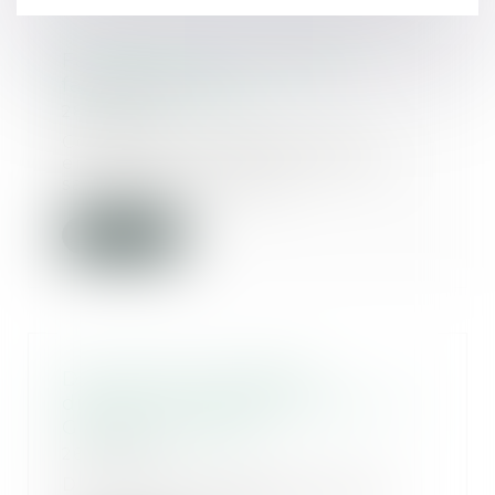
Family-buy-out : la reprise
familiale facilitée
28/10/2015
Comment transmettre une
entreprise à un de ses enfants
sans léser les autres...
Lire la suite
Droit de retour légal et
dispositions testamentaires - La
Gazette du Palais
26/10/2015
Deux époux consentent à leur