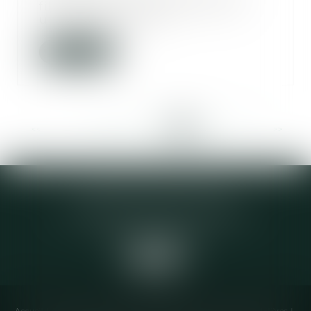
fille une donation portant sur
une maison d’habi...
Lire la suite
<<
<
...
417
418
419
420
421
422
423
>
>>
Elodie CHOMETTE Avocat
95 Place de l’Europe, 2ème étage
73200 ALBERTVILLE
Accueil
Cabinet
Équipe
Compétences
Annonces immobilières