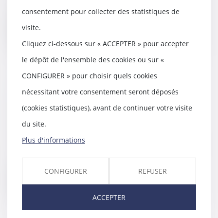
renouvellement du bail comm...
consentement pour collecter des statistiques de
visite.
Lire la suite
Cliquez ci-dessous sur « ACCEPTER » pour accepter
le dépôt de l'ensemble des cookies ou sur «
CONFIGURER » pour choisir quels cookies
nécessitant votre consentement seront déposés
Plus de pouvoirs pour le parent
dans la gestion des biens de son
(cookies statistiques), avant de continuer votre visite
enfant - Le Particulier
du site.
28/10/2015
Plus d'informations
Dès 2016, la gestion des biens des
mineurs sera principalement géré
par les f...
CONFIGURER
REFUSER
Lire la suite
ACCEPTER