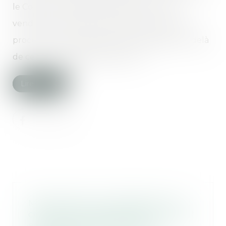
le Code civil précise que l'acheteur ou le
vendeur, c'est-à-dire celui à qui on donne la
procuration, n’a pas le droit de s’engager au delà
de ce qui est indiqué dans l’acte...
Lire la suite
Manquement à l'obligation de
conseil du maître d'oeuvre quant
aux risques d'édifier une