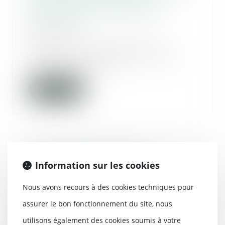
construction... Actualités du
Droit- Lamy
04/11/2015
Manque à son obligation de
conseil le maître d'oeuvre qui,
avant d'exécuter l...
Lire la suite
Renouvellement du bail
Information sur les cookies
commercial : le silence du
bailleur ne veut pas dire
Nous avons recours à des cookies techniques pour
acceptation définitive !
29/10/2015
assurer le bon fonctionnement du site, nous
L’absence de réponse du bailleur
utilisons également des cookies soumis à votre
à une demande de