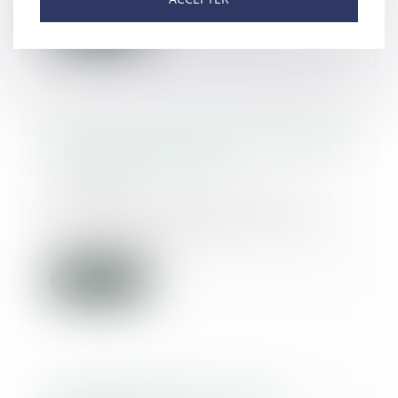
Lire la suite
Covid-19 : précisions procédurales
en matière familiale
21/04/2020
Focus sur les dispositions de
l’ordonnance n° 2020-427 du 15
avril 2020 porta...
Lire la suite
Loi applicable à la filiation :