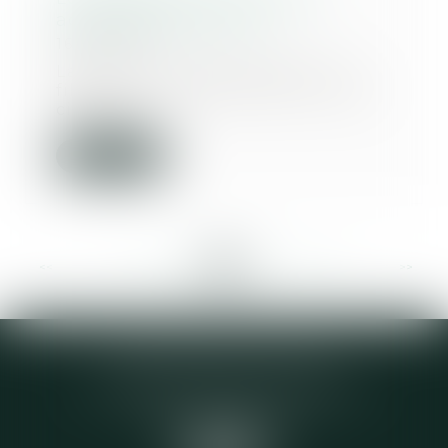
admission du renvoi
16/04/2020
La loi du 3 janvier 1972 sur la
filiation a introduit dans le code
civil des...
Lire la suite
<<
<
...
242
243
244
245
246
247
248
...
>
>>
Elodie CHOMETTE Avocat
95 Place de l’Europe, 2ème étage
73200 ALBERTVILLE