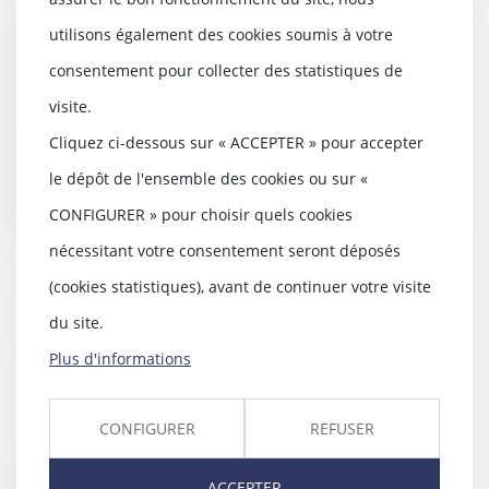
propriétaire certain devient
partie commune
utilisons également des cookies soumis à votre
22/04/2020
consentement pour collecter des statistiques de
En l'absence de preuve du droit
visite.
de jouissance privatif sur un
terrain, les ju...
Cliquez ci-dessous sur « ACCEPTER » pour accepter
le dépôt de l'ensemble des cookies ou sur «
Lire la suite
CONFIGURER » pour choisir quels cookies
nécessitant votre consentement seront déposés
(cookies statistiques), avant de continuer votre visite
Steaks hachés contaminés :
du site.
responsabilité du gérant de la
Plus d'informations
société de fabrication
22/04/2020
La Cour de cassation confirme la
CONFIGURER
REFUSER
responsabilité du gérant d’une
société fabri...
ACCEPTER