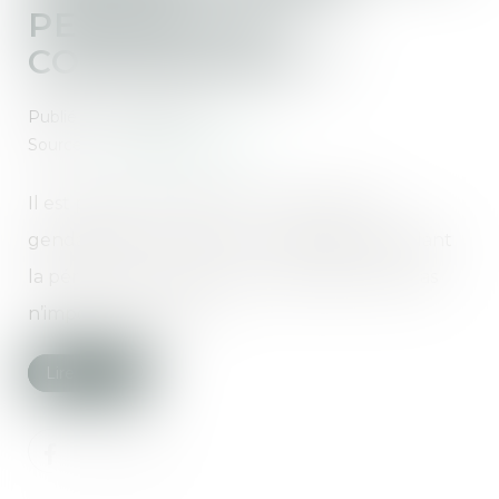
PENDANT LE
CONFINEMENT ?
Publié le :
17/04/2020
Source :
www.letelegramme.fr
Il est possible de déposer une plainte en
gendarmerie ou dans un commissariat pendant
la période de confinement. Mais attention, pas
n’importe comment...
Lire la suite