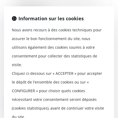
Le dessaisissement d’un juge
d’instruction au profit d’un autre
juge saisi de...
Information sur les cookies
Lire la suite
Nous avons recours à des cookies techniques pour
assurer le bon fonctionnement du site, nous
utilisons également des cookies soumis à votre
consentement pour collecter des statistiques de
Frais bancaires lors d’une
succession : suppression des cas
visite.
de gratuité
Cliquez ci-dessous sur « ACCEPTER » pour accepter
02/07/2026
le dépôt de l'ensemble des cookies ou sur «
Des règles avaient été mises en
place en novembre 2025
CONFIGURER » pour choisir quels cookies
concernant les frais q...
nécessitant votre consentement seront déposés
Lire la suite
(cookies statistiques), avant de continuer votre visite
du site.