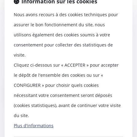
Information sur les cookies
Lire la suite
Nous avons recours à des cookies techniques pour
assurer le bon fonctionnement du site, nous
utilisons également des cookies soumis à votre
consentement pour collecter des statistiques de
Vous louez un logement en
LMNP ? Voici ce qu'il faut retenir
visite.
25/04/2025
Cliquez ci-dessous sur « ACCEPTER » pour accepter
C’est encore une niche fiscale qui
disparaît et qui amoindrit
le dépôt de l'ensemble des cookies ou sur «
l’attractivité...
CONFIGURER » pour choisir quels cookies
Lire la suite
nécessitant votre consentement seront déposés
(cookies statistiques), avant de continuer votre visite
du site.
Plus d'informations
Condamnation en assises : dire