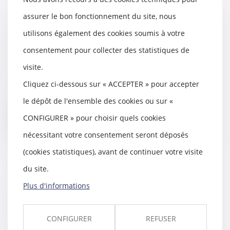
assurer le bon fonctionnement du site, nous
utilisons également des cookies soumis à votre
Précisions de la CJUE en matière
de «transaction pénale»
consentement pour collecter des statistiques de
19/09/2019
visite.
L’article 4, § 1, de la Directive
Cliquez ci-dessous sur « ACCEPTER » pour accepter
(UE) 2016/343, portant
renforcement de cert...
le dépôt de l'ensemble des cookies ou sur «
CONFIGURER » pour choisir quels cookies
Lire la suite
nécessitant votre consentement seront déposés
(cookies statistiques), avant de continuer votre visite
du site.
Qu'est-ce qu'une succession
Plus d'informations
anomale ?
19/09/2019
CONFIGURER
REFUSER
Une succession anomale consiste