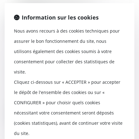
l'immobilier patrimonial,
l'usufruit locatif socia...
Information sur les cookies
Lire la suite
Nous avons recours à des cookies techniques pour
assurer le bon fonctionnement du site, nous
utilisons également des cookies soumis à votre
consentement pour collecter des statistiques de
Promesse ou compromis de
visite.
vente : à quoi engagent-ils ?
10/05/2016
Cliquez ci-dessous sur « ACCEPTER » pour accepter
Lorsqu’un vendeur a accepté
le dépôt de l'ensemble des cookies ou sur «
l’offre chiffrée d’un acheteur qui
souhaite acqué...
CONFIGURER » pour choisir quels cookies
nécessitant votre consentement seront déposés
Lire la suite
(cookies statistiques), avant de continuer votre visite
du site.