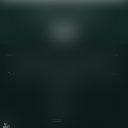
Elodie CHOMETTE Avocat
95 Place de l’Europe, 2ème étage
73200 ALBERTVILLE
Accueil
Cabinet
Équipe
Compétences
Annonces immobilières
Liens utiles
Honoraires
Actualités
Contactez-nous
Politique de cookies
Politique de confidentialité
Mentions légales
Plan du site
Articles
Septeo
Digital &
Services ©
2022