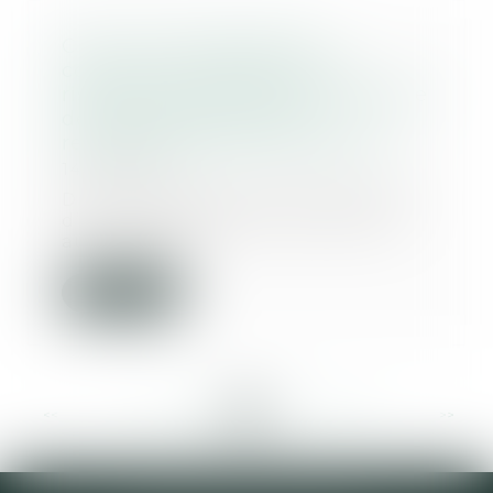
Choix d’un dispositif de
construction présentant un
risque excessif, dans une optique
de réduction des coûts :
responsabilité des entreprises
14/01/2020
Dans le cadre de la construction
d’un parking public souterrain,
au cours de...
Lire la suite
<<
<
...
253
254
255
256
257
258
259
...
>
>>