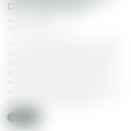
DE TERRORISME
Publié le :
16/01/2020
Source :
www.labase-lextenso.fr
À la suite d’une visite, effectuée sur autorisation
du JLD, du véhicule utilisé par le prévenu et du
domicile de ses parents où il résidait, ont été
découverts, dans son ordinateur portable et ses
deux téléphones portables, de nombreux
documents et des enregistrements audiovisuels
faisant l’apologie d’actes de terrorisme...
Lire la suite