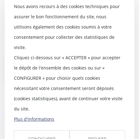
Nous avons recours à des cookies techniques pour
L'usage du nom de son ex- mari
assurer le bon fonctionnement du site, nous
après un divorce ne se
utilisons également des cookies soumis à votre
transforme pas en droit
consentement pour collecter des statistiques de
22/01/2020
L'utilisation prolongée du nom
visite.
de son ex-conjoint ne se
Cliquez ci-dessous sur « ACCEPTER » pour accepter
transforme pas en dro...
le dépôt de l'ensemble des cookies ou sur «
Lire la suite
CONFIGURER » pour choisir quels cookies
nécessitant votre consentement seront déposés
(cookies statistiques), avant de continuer votre visite
du site.
Accidents médicaux: les autorités
ont recensé 820 cas en 2018
Plus d'informations
15/01/2020
Depuis 2017, les professionnels
CONFIGURER
REFUSER