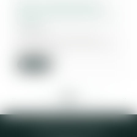
Recherche de paternité d’un
défunt : comparer l’ADN de
l’enfant et de la grand-mère est
possible
07/04/2021
À l’occasion d’une action en
recherche ou en contestation de
paternité, le ju...
Lire la suite
<<
<
...
199
200
201
202
203
204
205
...
>
>>
Elodie CHOMETTE Avocat
95 Place de l’Europe, 2ème étage