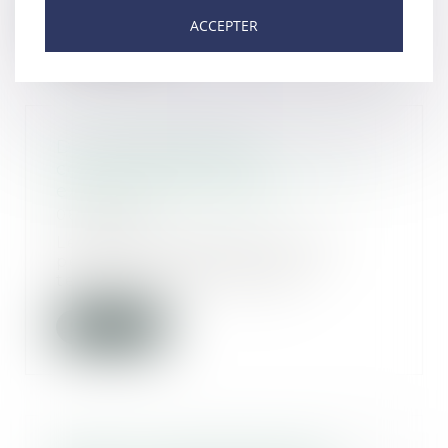
Lire la suite
ACCEPTER
Du principe de libre
communication entre le mis en
examen et son avocat
08/04/2021
Le défaut de délivrance d’un
permis de communiquer en
temps utile met en caus...
Lire la suite