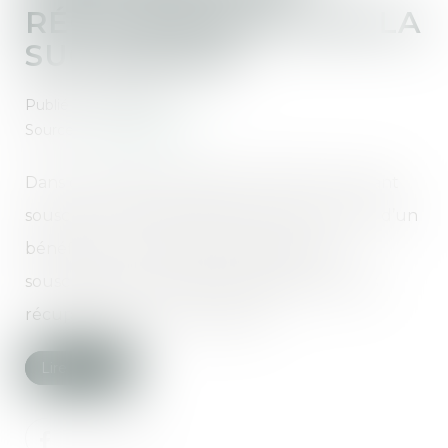
RÉCUPÉRABLES SUR LA
SUCCESSION
Publié le :
15/04/2021
Source :
www.aurep.com
Dans cette affaire, le défunt avait de son vivant
souscrit un contrat d’assurance-vie au profit d’un
bénéficiaire. Quelques années après la
souscription, il avait bénéficié d’aides sociales
récupérables sur la succession...
Lire la suite