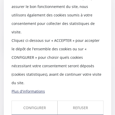
valide la reprise de l'enquête sur
assurer le bon fonctionnement du site, nous
Everite
utilisons également des cookies soumis à votre
14/04/2021
consentement pour collecter des statistiques de
Les investigations concernant
l'entreprise Everite dans un
visite.
dossier lié à l'am...
Cliquez ci-dessous sur « ACCEPTER » pour accepter
Lire la suite
le dépôt de l'ensemble des cookies ou sur «
CONFIGURER » pour choisir quels cookies
nécessitant votre consentement seront déposés
(cookies statistiques), avant de continuer votre visite
Un mariage de raison n'est pas
du site.
nul
13/04/2021
Plus d'informations
Le mariage contracté sans amour,
pour des considérations
raisonnables, voire...
CONFIGURER
REFUSER