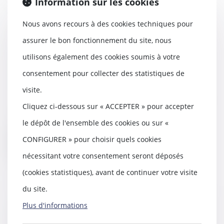
Information sur les cookies
Nous avons recours à des cookies techniques pour
assurer le bon fonctionnement du site, nous
Donation de sommes d’argent
avec réserve d’usufruit : vers la
utilisons également des cookies soumis à votre
non-déductibilité de la dette de
consentement pour collecter des statistiques de
restitution ?
21/12/2023
visite.
Un amendement adopté (n°I-1868
Cliquez ci-dessous sur « ACCEPTER » pour accepter
rect. bis) le 25 novembre 2023
par le Sénat da...
le dépôt de l'ensemble des cookies ou sur «
CONFIGURER » pour choisir quels cookies
Lire la suite
nécessitant votre consentement seront déposés
(cookies statistiques), avant de continuer votre visite
du site.
Plus d'informations
Délégation : le principe
d’inopposabilité des exceptions