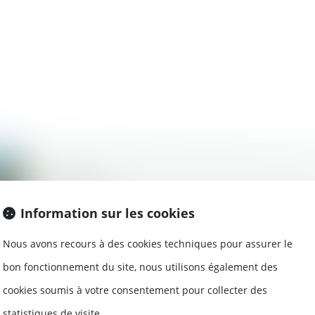
La responsabilité juridique des tiers da
voiture
06/06/2023
Information sur les cookies
La location de voiture est une pratiqu
peut cependant soulever...
Nous avons recours à des cookies techniques pour assurer le
Lire la suite
bon fonctionnement du site, nous utilisons également des
cookies soumis à votre consentement pour collecter des
statistiques de visite.