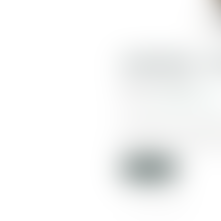
AMAZON : U
Publié le :
02/09/2020
Source :
www.contrepoints.o
En août 2020, coup de to
fabrication d’un produit 
Lire la suite