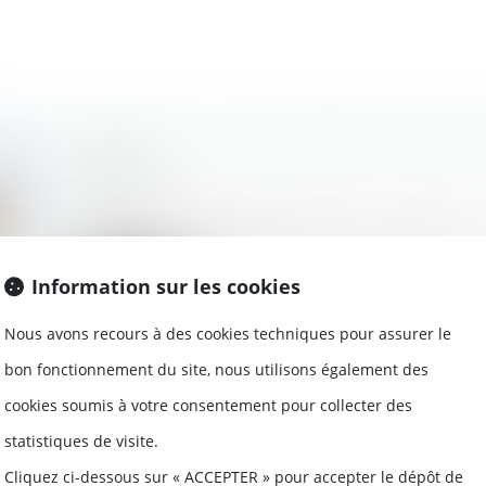
Succession : peut-on déclarer ses enfa
hériter ?
09/09/2020
Un héritier peut être déclaré indigne à
d'héritage. Mais sou...
Information sur les cookies
Lire la suite
Nous avons recours à des cookies techniques pour assurer le
bon fonctionnement du site, nous utilisons également des
cookies soumis à votre consentement pour collecter des
Quels recours quand les travaux d'un v
statistiques de visite.
préjudice ?
Cliquez ci-dessous sur « ACCEPTER » pour accepter le dépôt de
09/09/2020