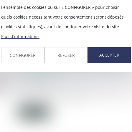
l'ensemble des cookies ou sur « CONFIGURER » pour choisir
Les travaux réalisés sur le terrain d’un
parfois être probléma...
quels cookies nécessitant votre consentement seront déposés
(cookies statistiques), avant de continuer votre visite du site.
Lire la suite
Plus d'informations
ACCEPTER
CONFIGURER
REFUSER
Une proposition de loi concernant l'exp
commerciale de l’image des enfants sur
formes en ligne
08/09/2020
La multiplication des médias sociaux (
Instagram) sur interne...
Lire la suite