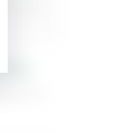
 voisin peuvent
loitation
 les plates-
YouTube, TikTok,