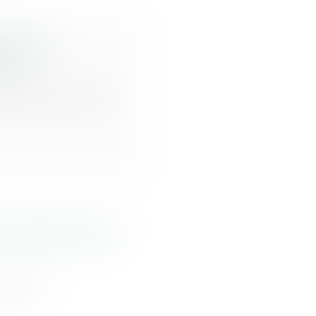
es zones
rrain
ositions prévues
 effectifs dès la
s anti-