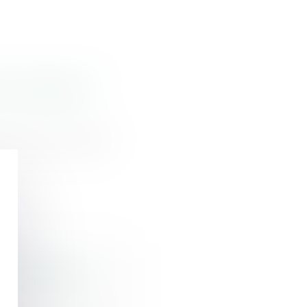
nts indignes à
 recevoir sa part
oisin portent