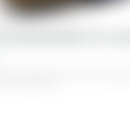
NE RESPONSABILITÉ ILLIM
rg
nnerre en Californie ! Amazon est reconnu responsable
vendu par sa plateforme...