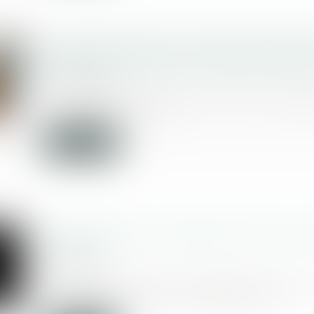
Les techniques de construction dans l
exposées à certains mouvements de te
03/09/2020
Un arrêté du 22 juillet précise les disp
par l’article R. 112...
Lire la suite
Les bracelets anti-rapprochement seront
rentrée
03/09/2020
Dès cette rentrée les premiers bracelet
rapprochement seront opérationn...