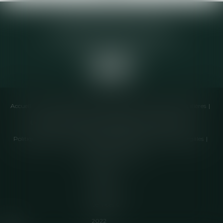
Elodie CHOMETTE Avocat
95 Place de l’Europe, 2ème étage
73200 ALBERTVILLE
Accueil
Cabinet
Équipe
Compétences
Annonces immobilières
Liens utiles
Honoraires
Actualités
Contactez-nous
Politique de cookies
Politique de confidentialité
Mentions légales
Plan du site
Articles
Septeo
Digital &
Services ©
2022