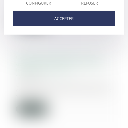
souvent vite. Un local plaît, le
CONFIGURER
REFUSER
loyer semble ten...
ACCEPTER
Lire la suite
Passoires thermiques : vers un
assouplissement des règles de
location en France ?
19/05/2026
Depuis plusieurs années, la lutte
contre les logements énergivores
s’est impo...
Lire la suite