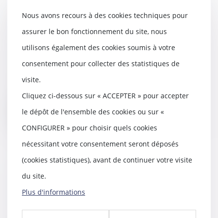
Mandat de dépôt à effet différé :
Nous avons recours à des cookies techniques pour
l’exécution provisoire est validée
assurer le bon fonctionnement du site, nous
sous réserve d’une motivation
renforcée du juge !
utilisons également des cookies soumis à votre
21/05/2026
consentement pour collecter des statistiques de
Saisi d’une QPC, le Conseil
visite.
constitutionnel valide le régime
du mandat de dép...
Cliquez ci-dessous sur « ACCEPTER » pour accepter
le dépôt de l'ensemble des cookies ou sur «
Lire la suite
CONFIGURER » pour choisir quels cookies
nécessitant votre consentement seront déposés
(cookies statistiques), avant de continuer votre visite
Bail 3 6 9 : durée, loyer, sortie, ce
du site.
que vous signez
Plus d'informations
19/05/2026
Un bail commercial se signe