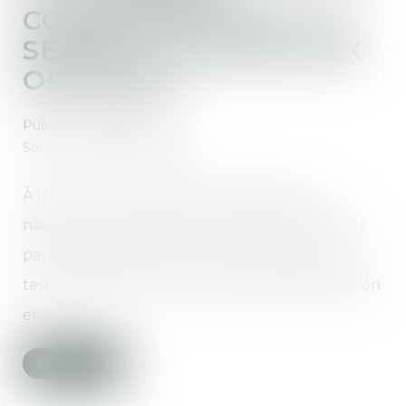
CONCILIER DROIT AU
SECRET ET ACCÈS AUX
ORIGINES ?
Publié le :
18/05/2026
Source :
www.vie-publique.fr
À l'heure où la recherche des origines de
naissance est facilitée par les réseaux sociaux et
par la pratique de plus en plus répandue des
tests génétiques, le Conseil national de l'adoption
et ...
Lire la suite