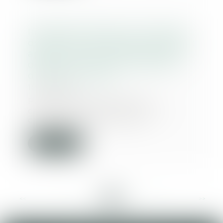
Inéligibilité, gestion municipale
de fait et prise illégale d’intérêts :
application de la loi pénale plus
douce et contrôle du maintien
d’influence locale
18/05/2026
Par cet arrêt, la Cour de
cassation se prononce sur la
condamnation d’un anci...
Lire la suite
<<
<
...
8
9
10
11
12
13
14
...
>
>>